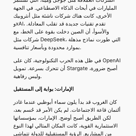
المليارات في أبحاث الذكاء الاصطناعي. في الجهة
الأخرى، كانت هناك شركات ناشئة مثل أنثروبيك
وxAI، تقدم تقنيات جديدة قد تقلب المعادلة.
والأسوأ، أن الصين دخلت بقوة على الخط، مع
شركات مثل DeepSeek، التي طورت نماذج مذهلة
بموارد محدودة وبأسعار تنافسية.
في ظل هذه الحرب التكنولوجية، كان على OpenAI
أن تتحرك بسرعة. تمويل Stargate أصبح ضرورة،
وليس رفاهية.
الإمارات: بوابة إلى المستقبل
كان الغروب قد بدأ يلون سماء أبوظبي عندما غادر
ألتمان قاعة الاجتماعات. لم يكن الأمر قد حُسم بعد،
لكن الطريق أصبح أوضح. الإمارات، بمؤسساتها
الاستثمارية القوية، كانت المكان المثالي لهذا النوع
من المشاريع. الرؤية المستقبلية للدولة تتماشى