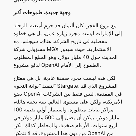
وجهة جديدة، طموحات أكبر
مع بزوغ الفجر، كان ألتمان قد حزم أمتعته. الرحلة
إلى الإمارات ليست مجرد زيارة عمل، بل هي خطوة
مفصلية في تاريخ الشركة. هناك، سيجلس مع
مسؤولي شركة MGX الاستثمارية، حيث سيدور
الحديث حول 40 مليار دولار، وهو المبلغ المطلوب
لدفع مشروع OpenAI الطموح إلى الأمام.
لكن هذه ليست مجرد صفقة عادية، بل هي مفتاح
لتنفيذ “بوابة النجوم” Stargate، المشروع الذي قد
يضع OpenAI في المقدمة، ليس فقط بين الشركات
الأمريكية، ولكن على مستوى العالم. بنية تحتية هائلة،
مراكز بيانات متطورة، واستثمار أولي بقيمة 100
مليار دولار، يمكن أن يصل إلى 500 مليار دولار في
أربع سنوات. الأرقام ضخمة، والمخاطر كذلك، لكن
من دون هذا المشروع، قد لا تتمكن OpenAI من