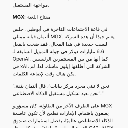
مواجهة المستقبل.
: مفتاح اللعبة
MGX
في قاعة الاجتماعات الفاخرة في أبوظبي، جلس
ألتمان قبالة ممثلي MGX. يعلم جيدًا أن هذه الشركة
ليست جديدة في هذا المجال، فقد ضخت بالفعل
6.6 مليارات دولار في جولة التمويل السابقة لـ
OpenAI. كما أنها من بين المستثمرين الرئيسيين
في xAI، الشركة التي أطلقها إيلون ماسك. لذا، لم
يكن هناك وقت لإضاعة الكلمات.
“نحن لا نبني مجرد مركز بيانات”، قال ألتمان بثقة.
“نحن نعيد تشكيل مستقبل الذكاء الاصطناعي.”
على الطرف الآخر من الطاولة، كان مسؤولو MGX
يصغون باهتمام. الإمارات تطمح لأن تكون عاصمة
الذكاء الاصطناعي عالميًا، بفضل استثمارات صندوق
الثروة السيادي “مبادلة”، وشركات مثل G42 وMGX.