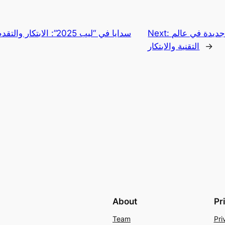
فاق جديدة في عالم
Next:
سدايا في “ليب 2025”: الا
→
التقنية والابتكار
About
Pr
Team
Pri