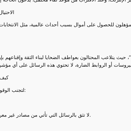
5. الاح
، حيث يتلاعب المحتالون بعواطف الضحايا لبناء الثقة وإقناعهم بإ
كيف 
لتجنب الوقوع ضحية لهذه الخدع، يُنصح باتباع الخطوات التالية:
– لا تثق بالرسائل التي تأتي من مصادر غير معروفة، خاصة إذا كانت تقدم وعودًا مالية مغرية.