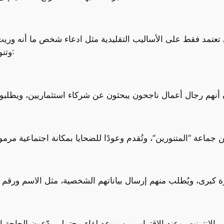
وني تعتمد فقط على الأساليب التقليدية مثل ادعاء شخص ما أنه وري
وتنوعًا. من بين أبرز الأساليب التي رُصدت في 2024: