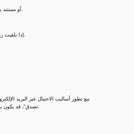
– إذا تلقيت رسالة تطلب منك تحميل ملف PDF أو مستند يحتوي على معلومات عن جائزة أو استثمار، فمن الأفضل تجاهله.
– إذا تلقيت رسالة تزعم أنك ربحت مبلغًا كبيرًا أو لديك فرصة استثمارية، قم بالتحقق من الشركة أو الجهة عبر مصادر رسمية.
مع تطور أساليب الاحتيال عبر البريد الإلك
تصدق”، قد يكون بالفعل عملية احتيال. احرص دائمًا على التأكد من صحة المعلومات، وكن حذرًا عند التعامل مع الرسائل غير الموثوقة.