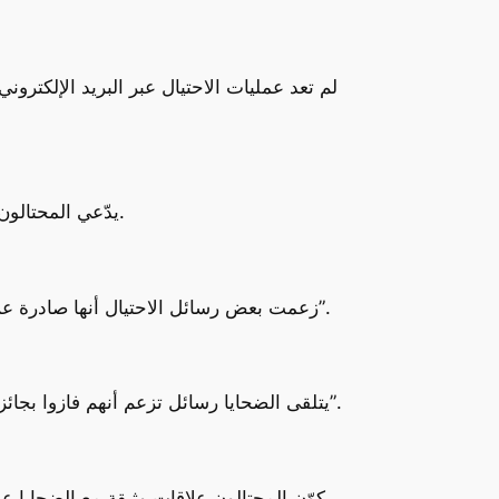
لم تعد عمليات الاحتيال عبر البريد الإلكتر
– يدّعي المحتالون أنهم رجال أعمال ناجحون يبحثون عن شركاء استثماريين، ويطلبون دفع رسوم قانونية أو إدارية لإتمام الصفقة.
– زعمت بعض رسائل الاحتيال أنها صادرة عن جماعة “المتنورين”، وتُقدم وعودًا للضحايا بمكانة اجتماعية مرموقة وثروات ضخمة مقابل دفع رسوم “عضوية”.
– يتلقى الضحايا رسائل تزعم أنهم فازوا بجائزة كبرى، ويُطلب منهم إرسال بياناتهم الشخصية، مثل الاسم ورقم الهاتف والعنوان، لدفع رسوم “استلام الجائزة”.
– يكوّن المحتالون علاقات وثيقة مع الضحايا عبر الإنترنت، وعند الاقتراب من موعد لقاء محتمل، يدّعون الحاجة إلى دعم مالي للسفر أو الحصول على تأشيرة.