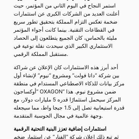
استمر النجاح في اليوم الثاني من المؤتمر، حيث
أعلنت العديد من الشركات الكبرى عن استثمارات
ضخمة تعكس التزام المملكة بتحقيق تطور سريع
في القطاعات التقنية. بينما كانت أجواء المؤتمر
مليئة بالحماس، كان الجميع يتطلعون إلى الحصاد
الاستثماري الكبير الذي سيحدث نقلة نوعية في
مستقبل المملكة الرقمي.
أحد أبرز هذه الاستثمارات كان الإعلان عن شراكة
بين شركة “داتا فولت” ومشروع “نيوم” لإنشاء أول
مركز بيانات للذكاء الاصطناعي المستدام في منطقة
“أوكساجون OXAGON” ضمن مشروع نيوم. هذا
المركز سيحمل استثمارًا قدره 5 مليارات دولار، مع
قدرة استيعابية تصل إلى 1.5 جيجا واط، مما سيجعله
وجهة عالمية في مجال الحوسبة المتقدمة.
استثمارات إضافية تعزز البنية التحتية الرقمية
ثم تبع ذلك إعلان شركة “الفنار” عن استثمار ضخم