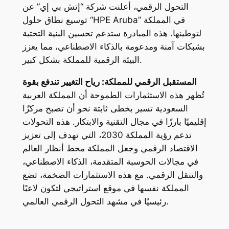
التحول الرقمي، أعلنت شركة “إتش بي إي” عن
توسيع نطاق حلول “HPE Aruba” في المملكة
لتوطينها. هذه المبادرة ستدعم تحسين البنية التحتية
بشبكات آمنة ومدعومة بالذكاء الاصطناعي، مما يعزز
البيئة الرقمية للمملكة بشكل كبير.
المستقبل الرقمي للمملكة: رياح التغيير تندفع بقوة
تُظهر هذه الاستثمارات الطموحة أن المملكة العربية
السعودية تسير بخطى ثابتة نحو أن تصبح مركزًا
إقليميًا بارزًا في مجال التقنية والابتكار. هذه التحولات
تدعم رؤية المملكة 2030، التي تهدف إلى تعزيز
الاقتصاد الرقمي وجعل المملكة محط أنظار العالم
في مجالات الحوسبة المتقدمة، الذكاء الاصطناعي،
والتنقل الرقمي. مع هذه الاستثمارات الضخمة، تضع
المملكة نفسها في موقع استراتيجي لتكون لاعبًا
رئيسيًا في مشهد التحول الرقمي العالمي.