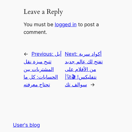
Leave a Reply
You must be
logged in
to post a
comment.
أكواد سرية
Next:
آبل
Previous:
←
تفتح لك عالم جديد
تتيح ميزة نقل
من الأفلام على
المشتريات بين
نتفليكس! 🎬🚀|
الحسابات: كل ما
→
سوالف تك
تحتاج معرفته
User's blog