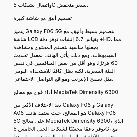
واتصال بشبكات 5G بسعر منخفض.
تصميم أنيق مع شاشة كبيرة
يتميز Galaxy F06 5G بتصميم بسيط وأنيق، مع
شاشة LCD بقياس 6.7 إنشات توفر دقة +HD، مما
يجعلها مناسبة لتصفح المحتوى ومشاهدة
الفيديوهات. ومع ذلك، يأتي الهاتف بمعدل تحديث
60 هرتزًا، وهو أقل من بعض المنافسين في نفس
الفئة السعرية، لكنه يظل كافيًا للاستخدام اليومي
مثل تصفح الإنترنت ومواقع التواصل الاجتماعي.
أداء قوي مع معالج MediaTek Dimensity 6300
يعد الاختلاف الأكبر بين Galaxy F06 و Galaxy
A06 هو المعالج، حيث يعتمد هاتف Galaxy F06
5G على معالج MediaTek Dimensity 6300، الذي
يوفر دعمًا محسّنًا لشبكات الجيل الخامس 5G، مع
تحسين الأداء في التطبيقات المتعددة. ويمثل هذا