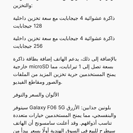
والتخزين:
ذاكرة عشوائية 4 جيجابايت مع سعة تخزين داخلية
128 جيجابايت
ذاكرة عشوائية 4 جيجابايت مع سعة تخزين داخلية
256 جيجابايت
بالإضافة إلى ذلك، يدعم الهاتف إضافة بطاقة ذاكرة
خارجية microSD بسعة تصل إلى 1 تيرابايت، مما
يمنح المستخدمين حرية تخزين المزيد من الملفات
والصور ومقاطع الفيديو.
الألوان والسعر والتوفر
سيتوفر Galaxy F06 5G بلونين جذابين: الأزرق
والبنفسجي، مما يمنح المستخدمين خيارات متعددة
تناسب أذواقهم. وقد أعلنت سامسونج أن الهاتف
سيطرح للبيع في السوق الهندية أولًا بسعر يبدأ من