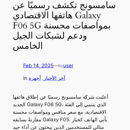
سامسونج تكشف رسميًا عن
هاتفها الاقتصادي Galaxy
F06 5G بمواصفات محسنة
ودعم لشبكات الجيل
الخامس
Feb 14, 2025
—
user
by
آخر الأخبار
, 
أجهزة
in
أعلنت شركة سامسونج رسميًا عن إطلاق هاتفها
الجديد Galaxy F06 5G، الذي ينتمي إلى الفئة
الاقتصادية، مع سعر منافس ومواصفات محسنة
مقارنةً بسابقه Galaxy F05. يأتي الهاتف كخيار
مثالي للمستخدمين الذين يبحثون عن أداء جيد