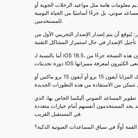
ديم معلومات هامة مثل مواعيد الرحلات الجوية أو
اعد صوتي، بل جزءًا أساسيًا من الحياة اليومية
للمستخدمين.
ر التجريبي الأول من iOS 18.4 خلال هذا الأسبوع، ويُتوقع أن تُعلن آبل عن هاتف آيفون جديد منخفض
أما بالنسبة لـ iOS 18.5، فمن المرجح أن تبدأ آبل في اختبار النسخة التجريبية له في أبريل، مع خطط لإطلاق النسخة النهائية في مايو. ستكون هذه النسخة جزءًا من
ومن المثير للاهتمام أن هذه التحسينات الذكية لن تكون متاحة لجميع أجهزة آيفون. فوفقًا للتقارير، ستتطلب تلك المزايا آيفون 15 برو أو آيفون 15 برو ماكس أو
تطوير المساعد الصوتي أليكسا الخاص بها، الذي
، قد يجد المستخدمون أنفسهم أمام خيارات متعددة
في المستقبل القريب.
لقمة أولًا في سباق المساعدات الصوتية الذكية؟