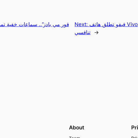
فيفو تطلق هاتف Vivo V50 ببطارية ضخمة وسعر
Next:
→
تنافسي
About
Pr