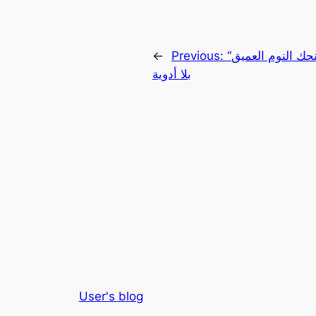
“فور مي بادز”.. سماعات خفية تمنحك النوم العميق
Previous:
←
بلا أدوية
User's blog