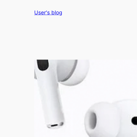
Skip
User's blog
to
content