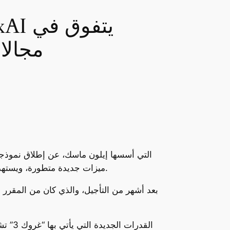
مجالا
ميزات جديدة متطورة، ويستهدف تطبيقات متنوعة على الهواتف الذكية والويب، حيث يظهر في بث مباشر على منصة “إكس” التي يمتلكها ماسك.
القدر