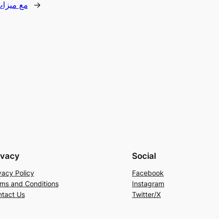
→
مع ميزا
ivacy
Social
vacy Policy
Facebook
ms and Conditions
Instagram
tact Us
Twitter/X