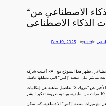
“غروك 3”: النموذج الرائد للذكاء الاصطناعي من xAI يتفوق في
ت الذكاء الاصطناعي
طناعي
in
user
—
Feb 19, 2025
by
أعلنت شركة xAI، التي أسسها إيلون ماسك، عن إطلاق نموذجها الجديد “غروك 3″، الذي يمثل طفرة كبيرة في مجال الذكاء الاصطناعي. يظهر هذا النموذج مع
بعد أشهر من التأجيل، والذي كان من المقرر إطلاقه في العام الماضي، قدم إيلون ماسك في العرض التقديمي الأخير عن “غروك 3” تفاصيل مذهلة عن إمكانيات
الإضافة إلى التفاعل مع ميزات منصة “إكس” الاجتماعية. كما تمكن