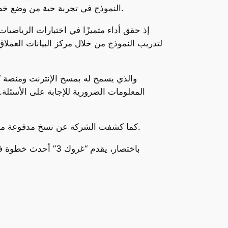
النموذج في تجربة حية من وضع خطة للسفر إلى المريخ والعودة في 114 ثانية فقط، وهي خطوة تبين القوة الحسابية الهائلة التي يمتلكها هذا النموذج.
المعلومات الضرورية للإجابة على الأسئلة. 
كما كشفت الشركة عن نسخ مدفوعة من “غروك 3″، منها “بريميوم بلس” بسعر 50 دولار شهريًا و”سوبر غروك” بسعر 30 دولار شهريًا أو 300 دولار سنويًا.
باختصار، يقدم “غر