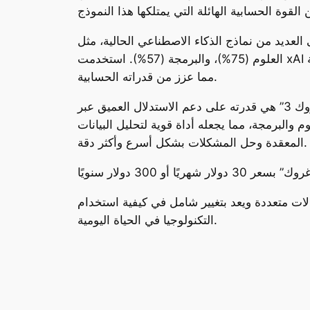
تبارات تفوق “غروك 3” على العديد من نماذج الذكاء الاصطناعي الحالية، مثل “GPT-4o”، إذ حقق أداء متميزًا في اختبارات الرياضيات (52%)،
العلوم (75%)، والبرمجة (57%). استخدمت xAI أكثر من 200 ألف وحدة معالجة رسومية (GPUs) لتدريب النموذج من خلال مركز البيانات العملاق “كولوسيوس”،
مما عزز من قدراته الحسابية.
واحدة من أبرز ميزات “غروك 3” هي قدرته على دعم الاستدلال العميق عبر “DeepSearch”، والذي يسمح له بمسح الإنترنت ومنصة “إكس” للحصول على
 والبرمجة، مما يجعله أداة قوية لتحليل البيانات
المعقدة وحل المشكلات بشكل أسرع وأكثر دقة.
 في مجالات متعددة ويعد بتغيير شامل في كيفية استخدام
التكنولوجيا في الحياة اليومية.