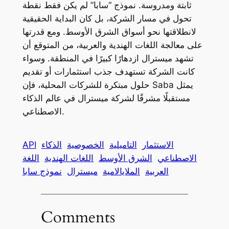
ثابتة ومدروسة. نموذج “سابا” لم يكن فقط نقطة
تحول في مسار الشركة، بل كان البداية الحقيقية
لانطلاقتها نحو أسواق الشرق الأوسط. ومع قدرتها
على معالجة اللغات الهندية والعربية، من المتوقع أن
تشهد ميسترال ازدهارًا كبيرًا في المنطقة. وسواء
كانت الشركة تستهدف جذب استثمارات أو تقديم
حلول مبتكرة للشركات المحلية، فإن Saba يمثل
مستقبلًا مشرقًا لشركة ميسترال في عالم الذكاء
الاصطناعي.
الاستثمار
التاميلية
الخصوصية
الذكاء
API
الاصطناعي
الشرق الأوسط
اللغات الهندية
اللغة
العربية
الملايالامية
ميسترال
نموذج سابا
Comments