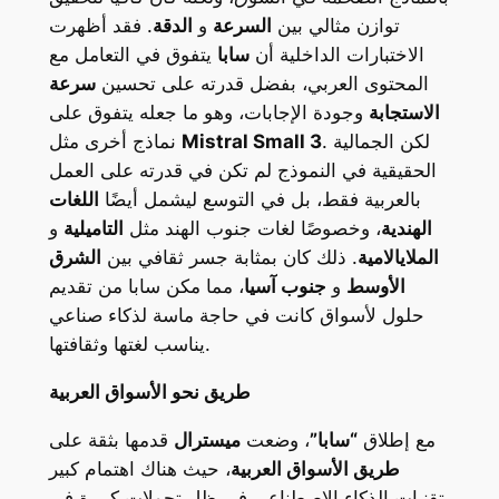
توازن مثالي بين
السرعة
و
الدقة
. فقد أظهرت
الاختبارات الداخلية أن
سابا
يتفوق في التعامل مع
المحتوى العربي، بفضل قدرته على تحسين
سرعة
الاستجابة
وجودة الإجابات، وهو ما جعله يتفوق على
. لكن الجمالية
Mistral Small 3
نماذج أخرى مثل
الحقيقية في النموذج لم تكن في قدرته على العمل
بالعربية فقط، بل في التوسع ليشمل أيضًا
اللغات
الهندية
، وخصوصًا لغات جنوب الهند مثل
التاميلية
و
الملايالامية
. ذلك كان بمثابة جسر ثقافي بين
الشرق
الأوسط
و
جنوب آسيا
، مما مكن سابا من تقديم
حلول لأسواق كانت في حاجة ماسة لذكاء صناعي
يناسب لغتها وثقافتها.
طريق نحو الأسواق العربية
مع إطلاق
“سابا”
، وضعت
ميسترال
قدمها بثقة على
طريق الأسواق العربية
، حيث هناك اهتمام كبير
بتقنيات الذكاء الاصطناعي في ظل تحولات كبيرة في