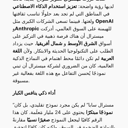
لديها رؤية واضحة:
تعزيز استخدام الذكاء الاصطناعي
في المناطق التي لم تجد بعد حلولًا تناسب ثقافتها
OpenAI
ولغتها. فبينما تسعى الشركات الكبرى مثل
للهيمنة على السوق العالمي، أدركت
Anthropic
و
ميسترال أن هناك فرصة ذهبية في التركيز على
أسواق
الشرق الأوسط
و
شمال أفريقيا
، حيث يزداد
الطلب على التكنولوجيا الحديثة والابتكار. ولأن
اللغة
العربية
لم تكن دائمًا محط اهتمام في النماذج الذكية
العالمية، كان من الضروري لشركة ميسترال أن تبني
نموذجًا يُحسن التفاعل مع هذه اللغة بفعالية غير
مسبوقة.
أداء ذكي ينافس الكبار
“مسترال سابا” لم يكن مجرد نموذج تقليدي، بل كان
نموذجًا مبتكرًا
يحتوي على 24 مليار مَعلَمة. كان هذا
الرقم كافيًا ليجعل النموذج
صغيرًا نسبيًا
مقارنةً
بالنماذج الضخمة في السوق، ولكنه كان كافيًا لتحقيق