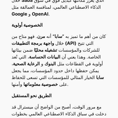
الذي يعزز مكانتها كبديل قوي في سوق
Saba
خلال
الذكاء الاصطناعي العالمي، لمنافسة العمالقة مثل
.
OpenAI
و
Google
الخصوصية أولوية
كان من أهم ما تميز به
“سابا”
أنه
مرن
. فهو متاح من
التي تتيح
واجهة برمجة التطبيقات (API)
خلال
للشركات والمؤسسات
تشغيله محليًا
ضمن بيئاتها
الخاصة. وهذا يعني أن
البيانات الحساسة
، التي تُعد
أولوية في القطاعات مثل
البنوك
و
الرعاية الصحية
،
يمكن حفظها داخل حدود المؤسسات، مما يجعل
سابا
الخيار المثالي للمؤسسات التي تسعى للحفاظ
وأمنها.
على
خصوصية معلوماتها
الطريق نحو المستقبل
مع مرور الوقت، أصبح من الواضح أن ميسترال قد
دخلت في سباق الذكاء الاصطناعي العالمي بخطوات