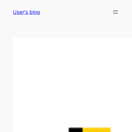
Skip
User's blog
to
content