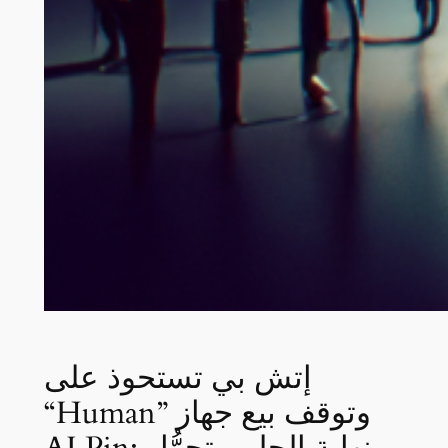
إتش بي تستحوذ على
“Human” وتوقف بيع جهاز
AI Pin: نهاية الحلم وتحوُّل