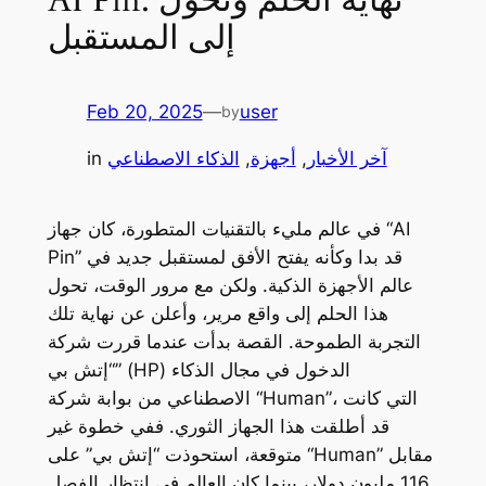
إلى المستقبل
Feb 20, 2025
—
user
by
آخر الأخبار
, 
أجهزة
, 
الذكاء الاصطناعي
in
في عالم مليء بالتقنيات المتطورة، كان جهاز “AI
Pin” قد بدا وكأنه يفتح الأفق لمستقبل جديد في
عالم الأجهزة الذكية. ولكن مع مرور الوقت، تحول
هذا الحلم إلى واقع مرير، وأعلن عن نهاية تلك
التجربة الطموحة. القصة بدأت عندما قررت شركة
“إتش بي” (HP) الدخول في مجال الذكاء
الاصطناعي من بوابة شركة “Human”، التي كانت
قد أطلقت هذا الجهاز الثوري. ففي خطوة غير
متوقعة، استحوذت “إتش بي” على “Human” مقابل
116 مليون دولار، بينما كان العالم في انتظار الفصل