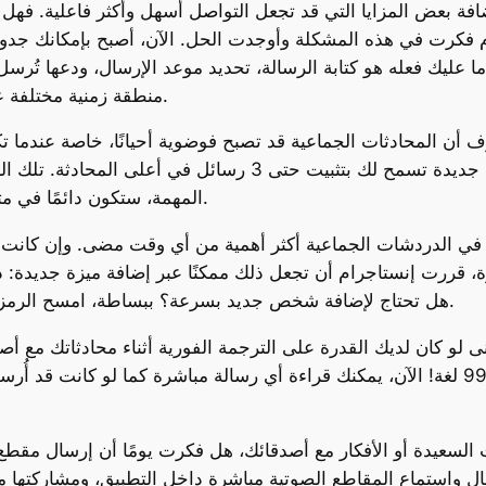
افة بعض المزايا التي قد تجعل التواصل أسهل وأكثر فاعلية. فهل
م فكرت في هذه المشكلة وأوجدت الحل. الآن، أصبح بإمكانك جدول
ل ما عليك فعله هو كتابة الرسالة، تحديد موعد الإرسال، ودعها تُرس
منطقة زمنية مختلفة عن أصدقائك، لم يعد لديك ما يدعو للقلق بعد الآن.
ن المحادثات الجماعية قد تصبح فوضوية أحيانًا، خاصة عندما تكث
المحادثات المتشابكة. وهكذا، أضافت ميزة جديدة تسمح لك بتثبي
المهمة، ستكون دائمًا في متناول يديك، واضحة وظاهرة لكل من في الدردشة.
ء في الدردشات الجماعية أكثر أهمية من أي وقت مضى. وإن كانت 
رة، قررت إنستاجرام أن تجعل ذلك ممكنًا عبر إضافة ميزة جديدة: 
رمز QR. هل تحتاج لإضافة شخص جديد بسرعة؟ ببساطة، امسح الرمز، وها هو الشخص ينضم إليك على الفور.
ى لو كان لديك القدرة على الترجمة الفورية أثناء محادثاتك مع
التحدي وأتاحت ميزة الترجمة الفورية للرسائل بـ99 لغة! الآن، يمكنك قراءة أي رسالة مباش
 السعيدة أو الأفكار مع أصدقائك، هل فكرت يومًا أن إرسال مقط
سال واستماع المقاطع الصوتية مباشرة داخل التطبيق، ومشاركتها 