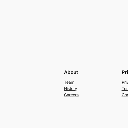
About
Pr
Team
Pri
History
Ter
Careers
Con