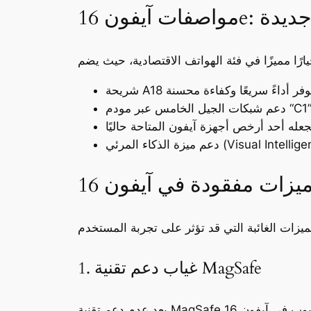
ات جديدة
1. غياب دعم تقنية MagSafe
يعد عدم دعم تقنية MagSafe أحد أبرز العيوب في آيفون 16e، حيث تعتمد هذه الميزة على مغناطيس مدمج يتيح شحن الهاتف لاسلكيًا بسهولة، إلى جانب إمكانية