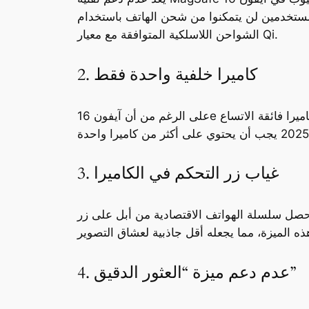
مستخدمين لن يتمكنوا من شحن الهاتف باستخدام
الشواحن اللاسلكية المتوافقة مع معيار Qi.
2. كاميرا خلفية واحدة فقط
على الرغم من أن آيفون 16e مزود بكاميرا خلفية بدقة 48 ميغابكسل، إلا أن عدم وجود كاميرا فائقة الاتساع (Ultra-wide) قد يكون مخيبًا لآمال المستخدمين الذين
3. غياب زر التحكم في الكاميرا
ة الهواتف الاقتصادية من أبل على زر “Camera Button”، الذي قدمته الشركة مع هواتف آيفون 16، 16 بلس، 16 برو، و16 برو ماكس. وعلى الرغم
4. عدم دعم ميزة “العثور الدقيق”