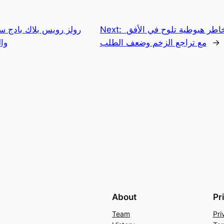
العملات الرقمية تحت الضغط: مخاطر هبوطية تلوح في الأفق
Next:
رولز رويس بلاك بادج سب
→
مع تراجع الزخم وضعف الطلب
وال
About
Pr
Team
Pri