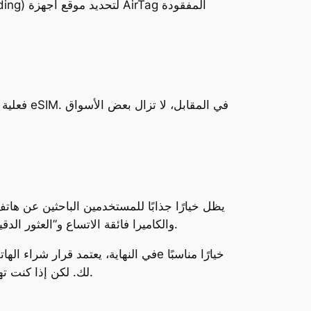
الجديدة. ومع ذلك، فإن غياب بعض الميزات مثل MagSafe والكاميرا فائقة الاتساع و”العثور الدقيق” قد يجعل بعض المستخدمين يفضلون خيارات أخرى.
لك. لكن إذا كنت تهتم بالتصوير الاحترافي أو الاعتماد على الشحن اللاسلكي، فقد تحتاج إلى التفكير في أحد طرازات آيفون 16 الأعلى.