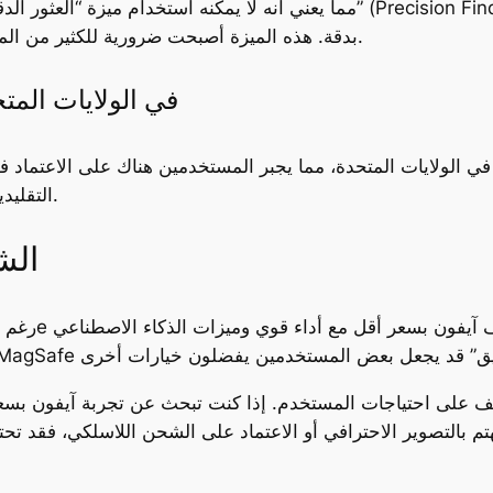
بدقة. هذه الميزة أصبحت ضرورية للكثير من المستخدمين، وغيابها قد يكون نقطة ضعف ملحوظة.
5. عدم وجود فتحة لبطاقة SIM في الولايات
الأخرى تحصل على الهاتف مع دعم بطاقة SIM التقليدية.
هل يستحق آ