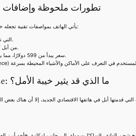
مواصفات آيفون 16e: تطورات ملحوظة وإضاف
يأتي الهاتف بمواصفات تقنية تجعله خيارًا مميزًا في فئة الهواتف الاقتصادية، حيث يضم:
شريحة A18 التي توفر أداءً سريعًا وكفاءة محسنة.
دعم شبكات الجيل الخامس عبر مودم “C1” من أبل.
سعر يبدأ من 599 دولارًا، مما يجعله أحد أرخص أجهزة آيفون المتاحة حاليًا.
ميزات مفقودة في آيفون 16e: ما الذي قد يثير خيبة الأمل؟