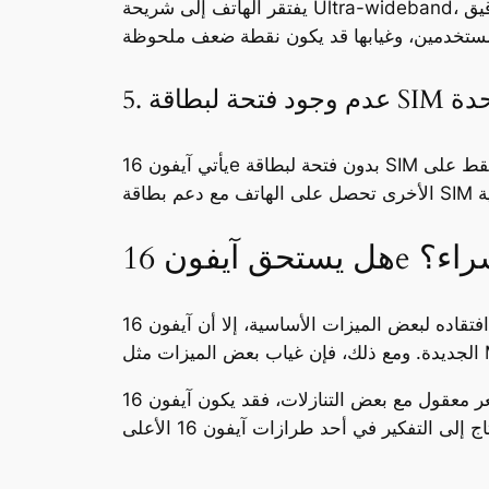
يفتقر الهاتف إلى شريحة Ultra-wideband، مما يعني أنه لا يمكنه استخدام ميزة “العثور الدقيق” (Precision Finding) لتحديد موقع أجهزة AirTag المفقودة
 المتحدة
يأتي آيفون 16e بدون فتحة لبطاقة SIM فعلية في الولايات المتحدة، مما يجبر المستخدمين هناك على الاعتماد فقط على eSIM. في المقابل، لا تزال بعض الأسواق
يفون 16e الشراء؟
رغم افتقاده لبعض الميزات الأساسية، إلا أن آيفون 16e يظل خيارًا جذابًا للمستخدمين الباحثين عن هاتف آيفون بسعر أقل مع أداء قوي وميزات الذكاء الاصطناعي
في النهاية، يعتمد قرار شراء الهاتف على احتياجات المستخدم. إذا كنت تبحث عن تجربة آيفون بسعر معقول مع بعض التنازلات، فقد يكون آيفون 16e خيارًا مناسبًا