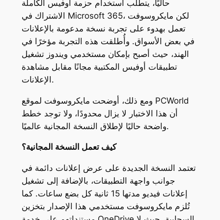
حاليًا، يتطلب استخدام حزمة أوفيس الكاملة
الاشتراك في Microsoft 365، لكن مايكروسوفت
تعمل بهدوء على تجربة نسخة مدعومة بالإعلانات
في بعض الأسواق. وأُطلقت هذه التجربة مؤخرًا في
الهند، حيث أصبح بإمكان مستخدمي ويندوز تشغيل
تطبيقات أوفيس المكتبية مجانًا مقابل مشاهدة
الإعلانات.
ومع ذلك، أوضحت مايكروسوفت لموقع PCWorld
أن هذا الاختبار لا يزال محدودًا، ولا توجد خطط
واضحة حاليًا لإطلاق النسخة المجانية عالميًا.
كيف تعمل النسخة المجانية؟
تعتمد النسخة الجديدة على عرض إعلانات دائمة في
جوانب واجهة التطبيقات، بالإضافة إلى تشغيل
إعلانات فيديو مدتها 15 ثانية كل بضع ساعات. كما
تُلزم مايكروسوفت مستخدمي هذا الإصدار بتخزين
مستنداتهم على خدمة OneDrive السحابية، حيث لا