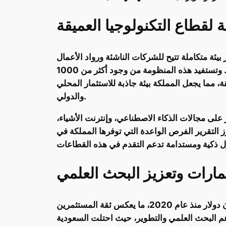
لقطاع التكنولوجيا العميقة
يئة متكاملة تتيح للشركات الناشئة ورواد الأعمال
التوسع في المجالات التكنولوجية المتقدمة، مثل الذكاء الاصطناعي، وإنترنت الأشياء، وحلول الثورة الصناعية الرابعة. وتستفيد هذه المنظومة من وجود أكثر من 1000
43 شركة متخصصة في التكنولوجيا العميقة، مما يجعل المملكة بيئة جاذبة للاستثمار المحلي
والدولي.
سعودية تُركز على مجالات الذكاء الاصطناعي، وإنترنت الأشياء،
برز التقرير الفرص الواعدة التي توفرها المملكة في
ارات وتعزيز البحث العلمي
نجحت الشركات الناشئة العاملة في مجال التكنولوجيا العميقة بالمملكة في جذب تمويلات بقيمة تجاوزت 100 مليون دولار منذ عام 2020، ما يعكس ثقة المستثمرين
دعم البحث العلمي والتطوير، حيث احتلت السعودية