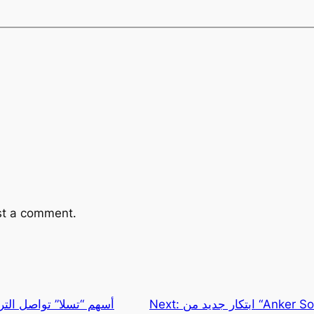
st a comment.
ابتكار جديد من “Anker Solix”: معطف شمسي لشحن
Next:
أسهم “تسلا” تواصل الت