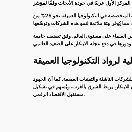
وفي إطار دعم الابتكار، تُولي المملكة اهتمامًا كبيرًا لحاضنات ومسرّعات الأعمال، حيث تُشكل الشركات الناشئة المتخصصة في التكنولوجيا العميقة نحو 25% من
ذلك، برزت المملكة على الساحة العلمية من خلال تواجد خمسة باحثين سعوديين ضمن أفضل 2% من العلماء على مستوى العالم، وفق تصنيف جامعة
 لرواد التكنولوجيا العميقة
شركات الناشئة والتقنيات العميقة. كما أن الجهود
ي للابتكار، يربط الشرق بالغرب، ويُسهم في تشكيل
مستقبل الاقتصاد الرقمي.