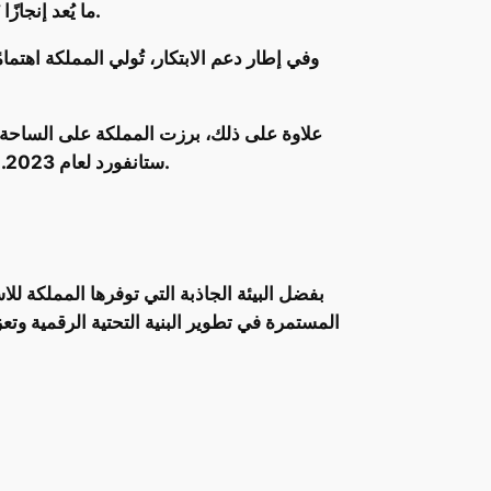
المركز الأول عربيًا في جودة الأبحاث وفقًا لمؤشر Nature، ما يُعد إنجازًا يُعزّز مكانة المملكة كمركز بحثي متقدم في العالم العربي.
ستانفورد لعام 2023. يُعد هذا الإنجاز دليلًا على تفوق المملكة في مجال البحث والتطوير، ودورها في دفع عجلة الابتكار على الصعيد العالمي.
بفضل البيئة الجاذبة التي توفرها المملكة لل
المستمرة في تطوير البنية التحتية الرقمية وتع