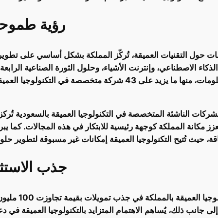
رؤية طموحة 
ت حول التقنيات العميقة، تُركّز المملكة بشكل أساسي على تطوير ب
شركة ناشئة في قطاع الاتصالات وتقنية المعلومات، منها ما يزيد على 
رير إلى أن أكثر من 50% من الشركات الناشئة المتخصصة في التكنولوجيا العميقة بال
 يعزز مكانة المملكة كوجهة رئيسية للابتكار في هذه المجالات. كما ي
جذب الاستثم
لى جانب ذلك، يُساهم الاهتمام المتزايد بالتكنولوجيا العميقة في 