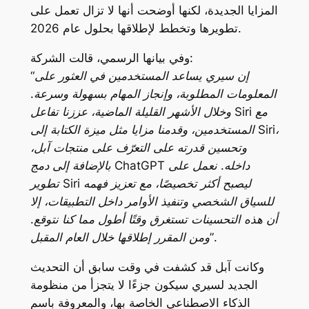
المزايا الجديدة، لكنها أوضحت أنها لا تزال تعمل على
تطويرها وتخطط لإطلاقها بحلول عام 2026.
وفي بيانها الرسمي، قالت الشركة:
“إن سيري يساعد المستخدمين في العثور على
المعلومات المطلوبة، وإنجاز المهام بسهولة وسرعة.
وخلال الأشهر القليلة الماضية، عززنا تفاعل Siri مع
المستخدمين، وقدمنا مزايا مثل ميزة الكتابة إلى Siri،
وتحسين قدرته على التعرّف على منتجات آبل،
بالإضافة إلى دمج ChatGPT داخله. نعمل على
تطوير Siri ليصبح أكثر تخصيصًا، مع تعزيز فهمه
للسياق الشخصي وتنفيذ الأوامر داخل التطبيقات، إلا
أن هذه التحسينات تستغرق وقتًا أطول مما كنا نتوقع.
ومن المقرر إطلاقها خلال العام المقبل”.
وكانت آبل قد كشفت في وقت سابق أن التحديث
الجديد لسيري سيكون جزءًا لا يتجزأ من منظومة
الذكاء الاصطناعي الخاصة بها، والمعروفة باسم