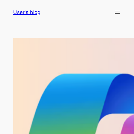
Skip
User's blog
to
content