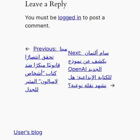
Leave a Reply
You must be
logged in
to post a
comment.
ميتا
Previous:
←
سام ألتمان
Next:
تحقق انتصارًا
يكشف عن نموذج
قانونيًا مبكرًا ضد
OpenAI الجديد
كتاب “أشخاص
للكتابة الإبداعية: هل
لامبالون” المثير
→
نشهد نقلة نوعية؟
للجدل
User's blog