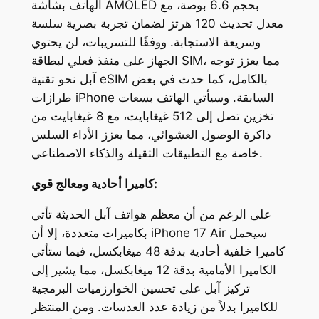
الهاتف بشاشة AMOLED بحجم 6.6 بوصة، مع
معدل تحديث 120 هرتز لضمان تجربة بصرية سلسة
وسريعة الاستجابة. ووفقًا للتسريبات، لن يحتوي
الجهاز على منفذ فعلي لبطاقة SIM، مما يعزز توجه
آبل نحو تقنية eSIM بالكامل، كما حدث في بعض
طرازات iPhone السابقة. وسيأتي الهاتف بسعات
تخزين تصل إلى 512 غيغابايت، مع 8 غيغابايت من
ذاكرة الوصول العشوائي، مما يعزز الأداء السلس
خاصة مع التطبيقات الثقيلة والذكاء الاصطناعي.
كاميرا أحادية ومعالج قوي:
على الرغم من أن معظم هواتف آبل الحديثة تأتي
بكاميرات متعددة، إلا أن iPhone 17 Air سيحمل
كاميرا خلفية أحادية بدقة 48 ميغابكسل، فيما ستأتي
الكاميرا الأمامية بدقة 12 ميغابكسل، مما يشير إلى
تركيز آبل على تحسين الخوارزميات البرمجية
للكاميرا بدلاً من زيادة عدد العدسات. ومن المنتظر