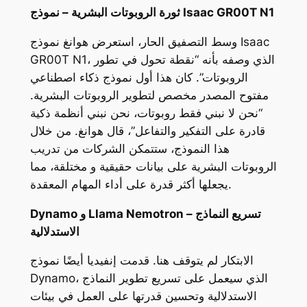
ثورة الروبوتات البشرية – نموذج Isaac GR00T N1
وسط التصفيق الحار، استعرض هوانغ نموذج Isaac
GR00T N1، الذي وصفه بأنه “نقطة تحول في تطور
الروبوتات”. كان هذا أول نموذج ذكاء اصطناعي
مفتوح المصدر مخصص لتطوير الروبوتات البشرية.
“نحن لا نبني فقط روبوتات، نحن نبني أنظمة ذكية
قادرة على التفكير والتفاعل”، قال هوانغ. من خلال
هذا النموذج، ستتمكن الشركات من تدريب
الروبوتات البشرية على بيانات حقيقية و مختلقة، مما
يجعلها أكثر قدرة على أداء المهام المعقدة.
Dynamo و Llama Nemotron – تسريع النماذج
الاستدلالية
الابتكار لم يتوقف هنا. قدمت إنفيديا أيضًا نموذج
Dynamo، الذي سيعمل على تسريع تطوير النماذج
الاستدلالية وتحسين قدرتها على العمل في بيئات