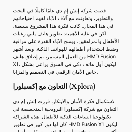
قضت شركة إتش إم دي عامًا كاملًا في البحث
والتطوير، وتعاونت مع آلاف الآباء لفهم احتياجاتهم
في هذا المجال. كانت فكرة هذا المشروع بسيطة،
لكن في غاية الأهمية: تطوير هاتف يلبي رغبات
الأطفال والمراهقين، ويمنح الآباء القدرة على مراقبة
وضبط استخدام أطفالهم للهواتف الذكية. وبعد أشهر
من العمل المستمر، تم إطلاق هاتف HMD Fusion
X1، ليكون أول هاتف ذكي في السوق يراعي بشكل
خاص الأمان الرقمي في التصميم والمزايا.
التعاون مع إكسبلورا (Xplora)
لاستكمال فكرة الأمان والابتكار، قررت إتش إم دي
التعاون مع شركة إكسبلورا النرويجية المتخصصة في
تكنولوجيا الساعات الذكية للأطفال. هذه الشراكة
كان لها دور كبير في تطوير HMD Fusion X1 ليكون
أكثر من مجرد هاتف. أصبح الهاتف مدمجًا مع أدوات