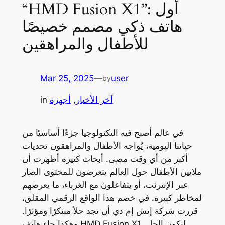
“HMD Fusion X1”: أول
هاتف ذكي مصمم خصيصًا
للأطفال والمراهقين
Mar 25, 2025
—
user
by
آخر الأخبار
, 
أجهزة
in
في عالم أصبح فيه التكنولوجيا جزءًا أساسيًا من
حياتنا اليومية، يُواجه الأطفال والمراهقون تحديات
أكبر من أي وقت مضى. أبحاث كثيرة أظهرت أن
ملايين الأطفال حول العالم يتعرضون للمحتوى الضار
عبر الإنترنت، أو يتفاعلون مع الغرباء، ما يعرضهم
لمخاطر كبيرة. في خضم هذا الواقع الرقمي المقلق،
قررت شركة إتش إم دي أن تجد حلاً مبتكرًا ومؤثرًا.
وهكذا جاء هاتف HMD Fusion X1، ليكون الحل