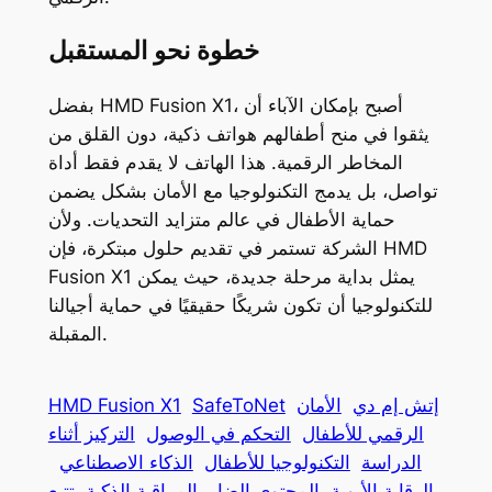
خطوة نحو المستقبل
بفضل HMD Fusion X1، أصبح بإمكان الآباء أن
يثقوا في منح أطفالهم هواتف ذكية، دون القلق من
المخاطر الرقمية. هذا الهاتف لا يقدم فقط أداة
تواصل، بل يدمج التكنولوجيا مع الأمان بشكل يضمن
حماية الأطفال في عالم متزايد التحديات. ولأن
الشركة تستمر في تقديم حلول مبتكرة، فإن HMD
Fusion X1 يمثل بداية مرحلة جديدة، حيث يمكن
للتكنولوجيا أن تكون شريكًا حقيقيًا في حماية أجيالنا
المقبلة.
إتش إم دي
الأمان
SafeToNet
HMD Fusion X1
الرقمي للأطفال
التحكم في الوصول
التركيز أثناء
الدراسة
التكنولوجيا للأطفال
الذكاء الاصطناعي
الرقابة الأبوية
المحتوى الضار
المراقبة الذكية
تتبع