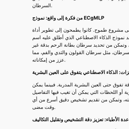
السرطان.
من فكرة إلى واقع: نموذج ECgMLP
على مشروع طموح. كانوا يطمحون إلى تطوير أداة
صطناعي الذي أطلق عليه اسم “ECgMLP”. لم يكن هذا النموذج
ة، وتمكن من تحديد سرطان بطانة الرحم بدقة غير
ى من السرطان، مثل سرطان القولون والثدي والفم، مما
عزز من إمكاناته.
ات: الذكاء الاصطناعي يتفوق على العين البشرية
 تفوق حتى العين البشرية المدربة. فبينما يمكن
ة أو اللحظات التي يمكن أن تغيب فيها التفاصيل
 دقته، وتمكن من تقديم تشخيص دقيق أسرع من أي
وقت مضى.
دة الأطباء: تعزيز دقة التشخيص وتقليل التكاليف