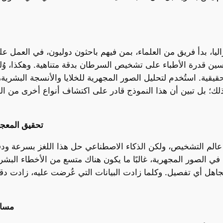
يا، بدأ فريق من العلماء، بمن فيهم باحثون دوليون، في العمل 
قدرة الأطباء على تشخيص السرطان بدقة متناهية. وهكذا، وُلد نموذج الذكاء الا
قيقية. استُخدم لتحليل الصور المجهرية للخلايا والأنسجة البشري
صر الأمر على ذلك؛ بل تبين أن هذا النموذج قادر على اكتشاف أنواع أخر
تحقيق المعجز
عالم التشخيص، ولكن الذكاء الاصطناعي حل هذا اللغز بسرعة ودقة
 الصور المجهرية، غالبًا ما يكون هناك متسع من الأخطاء البشري
 يتجاهل أي تفصيل. وكلما زادت البيانات التي عُرضت عليه، زادت
مساع