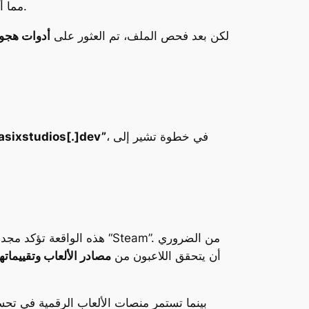
، مما أعطى انطباعًا بأنه مرتبط بأداة أمان رسمية من مايكروسوفت.
لكن بعد فحص الملف، تم العثور على
أدوات هجو
، في خطوة تشير إلى
rasixstudios[.]dev”
هذه الواقعة تؤكد مجددًا
أن يتحقق اللاعبون من
مصادر الألعاب وتقييماتها
بينما تستمر منصات الألعاب الرقمية في تحس