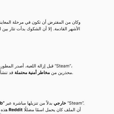
الأشهر القادمة. إلا أن الشكوك بدأت تثار بين ا
قبل إزالة اللعبة، أصدر المطورو
قد تنشأ عن ذلك. وعلى الرغم من هذا التحذير، إلا أن النسخة المتاحة على المنصة نفسها كانت تحمل مخاطر أمنية جسيمة.
محذرين من
مخاطر أمنية محتملة
تحميل مثبت اللعبة من مستودع “GitHub” خارجي
بدلاً من تنزيلها مباشرة عبر “Steam”.
أن الملف كان يحمل اسمًا مضللًا
مستخدمو منصة Reddit
هذه 