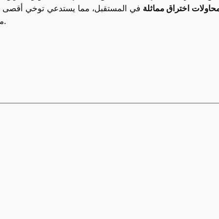
حاولات اختراق مماثلة
في المستقبل، مما يستدعي توخي أقصى درجا
من أن جميع الملفات آمنة قبل تثبيتها على الأجهزة.