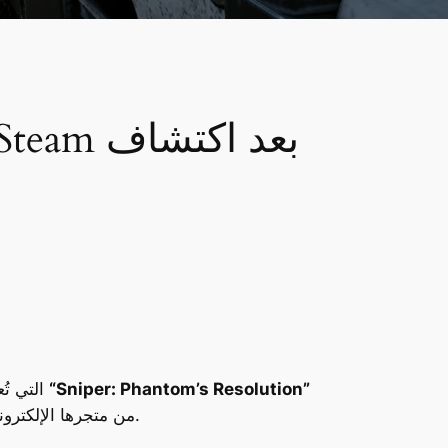
“Sniper: Phantom’s Resolution”
في واقعة مثيرة للجدل، قامت منصة “Steam”، التي تُعد واحدة من أكبر وأشهر منصات توزيع الألعاب الرقمية، بحذف لعبة
مصممة لسرقة معلومات حساسة من أجهزة المستخدمين.
من متجرها الإلكترون