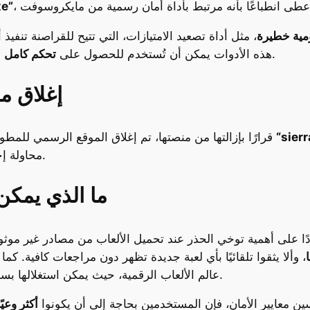
e”
مية خطيرة
، مثل أداة تصعيد الامتيازات، التي تتيح للقراصنة تنفي
في أجهزة المستخدمين وسرقة بياناتهم الحساسة.
هذه الأدوات يمكن أن تُستخدم للحصول على
تحكم كامل
إغلاق م
“sier
بعد انتشار التقارير حول اللعبة واتخاذ “Steam” قرارًا بإزالتها من منصتها، تم إغلاق الموقع الرسمي للمطور
محاولة إخفاء أي أثر للمطورين المسؤولين عن نشر اللعبة.
ما الذي يمكن
 على أهمية توخي الحذر عند تحميل الألعاب من مصادر غير موثوقة، حتى لو 
، وألا يثقوا تلقائيًا بأي لعبة جديدة تظهر دون مراجعات كافية. كم
عالم الألعاب الرقمية، حيث يمكن استغلالها بسهولة لاختراق الأجهزة وسرقة بيانات المستخدمين.
ين معايير الأمان، فإن المستخدمين بحاجة إلى أن يكونوا
أكثر وعيًا