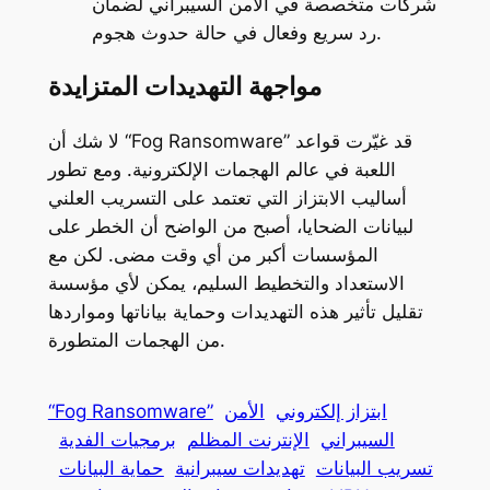
شركات متخصصة في الأمن السيبراني لضمان
رد سريع وفعال في حالة حدوث هجوم.
مواجهة التهديدات المتزايدة
لا شك أن “Fog Ransomware” قد غيّرت قواعد
اللعبة في عالم الهجمات الإلكترونية. ومع تطور
أساليب الابتزاز التي تعتمد على التسريب العلني
لبيانات الضحايا، أصبح من الواضح أن الخطر على
المؤسسات أكبر من أي وقت مضى. لكن مع
الاستعداد والتخطيط السليم، يمكن لأي مؤسسة
تقليل تأثير هذه التهديدات وحماية بياناتها ومواردها
من الهجمات المتطورة.
ابتزاز إلكتروني
الأمن
“Fog Ransomware”
السيبراني
الإنترنت المظلم
برمجيات الفدية
تسريب البيانات
تهديدات سيبرانية
حماية البيانات