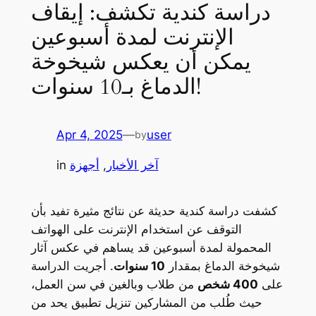
دراسة كندية تكشف: إيقاف
الإنترنت لمدة أسبوعين
يمكن أن يعكس شيخوخة
الدماغ بـ10 سنوات!
Apr 4, 2025
—
user
by
آخر الأخبار
, 
أجهزة
in
كشفت دراسة كندية حديثة عن نتائج مثيرة تفيد بأن
التوقف عن استخدام الإنترنت على الهواتف
المحمولة لمدة أسبوعين قد يساهم في عكس آثار
شيخوخة الدماغ بمقدار
10 سنوات
. أجريت الدراسة
على
400 شخص
من طلاب وبالغين في سن العمل،
حيث طُلب من المشاركين تنزيل تطبيق يحد من