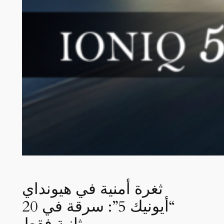
ثغرة أمنية في هيونداي
“أيونيك 5”: سرقة في 20
ثانية فقط