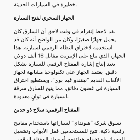
خطيرة في السيارات الحديثة.
الجهاز السحري لفتح السيارة
لقد لاحظ إنغرام في وقت لاحق أن السارق كان
يحمل جهازًا صغيرًا، وكان من الواضح أنه كان قد
استخدمه لاختراق النظام الرقمي لسيارته. هذا
الجهاز، الذي يباع على الإنترنت مقابل 16 ألف دولار،
يعيد إنتاج إشارة المفتاح الرقمي للسيارة بشكل
دقيق. يعتمد الجهاز على تكنولوجيا مشابهة لجهاز
الألعاب القديم “نينتندو غيم بوي”، ويستطيع اختراق
السيارة في غضون دقائق، مما يتيح للسارق سرقة
السيارة في ثوانٍ معدودة.
المفتاح الرقمي: سلاح ذو حدين
تسوق شركة “هيونداي” لسياراتها باستخدام مفاتيح
رقمية ذكية، تتيح للمستخدمين قفل الأبواب وتشغيل
المحرك باستخدام هواتفهم أو جهاز المفتاح الرقمي.