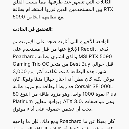
الكابلات التي تنصهر عند طرفيها، مما يسبب القلق
بين المستخدمين الذين قرروا استخدام بطاقة RTX
5090 مع نظامهم الخاص.
التحقيق في الحادث:
الواقعة الأخيرة التي أثارت ضجة على الإنترنت تم
الإبلاغ عنها من قبل مستخدم على Reddit يُدعى
، والذي اشترى بطاقة MSI RTX 5090
Roachard
Gaming Trio OC من متجر Best Buy قبل حوالي
شهر. هذه البطاقة كانت تكلفته أكثر من 3,000
دولار، لكنه كان يظن أنه اختار جهازًا متينًا وقويًا. كان
قد ربط البطاقة مع مزود طاقة Corsair SF1000L
بقوة 1000 واط، وهو مزود طاقة من النوع 80 Plus
Platinum ويوافق معايير ATX 3.0، وهي مواصفات
يجب أن تضمن حصوله على أداء موثوق.
ومع ذلك، فإن ما واجهه Roachard كان بعيدًا عن ما
كان يتوقعه. فقد لاحظ أن كابلات الطاقة التي تربط