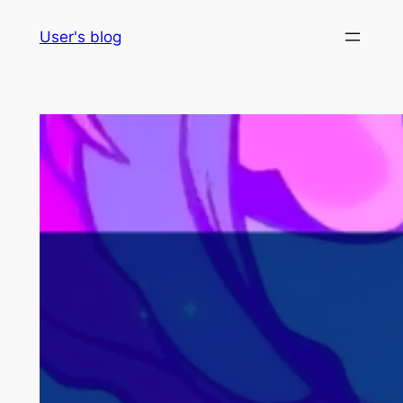
Skip
User's blog
to
content