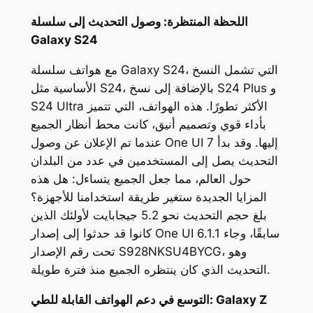
اللحظة المنتظرة: وصول التحديث إلى سلسلة
Galaxy S24
مع هواتف سلسلة Galaxy S24، التي تشمل النسخ
الأساسية مثل S24، بالإضافة إلى نسخ S24 Plus و
S24 Ultra الأكثر تطورًا. هذه الهواتف، التي تتميز
بأداء قوي وتصميم أنيق، كانت محط أنظار الجميع
عندما تم الإعلان عن وصول One UI 7 إليها. وقد بدأ
التحديث يصل إلى المستخدمين في عدد من البلدان
حول العالم، مما جعل الجميع يتساءل: هل هذه
المزايا الجديدة ستغير طريقة استخدامنا للأجهزة؟
بلغ حجم التحديث نحو 5.2 جيجابايت لأولئك الذين
كانوا قد حدثوا إلى إصدار One UI 6.1.1 سابقًا، وجاء
تحت رقم الإصدار S928NKSU4BYCG، وهو
التحديث الذي كان ينتظره الجميع منذ فترة طويلة.
التوسع في دعم الهواتف القابلة للطي: Galaxy Z