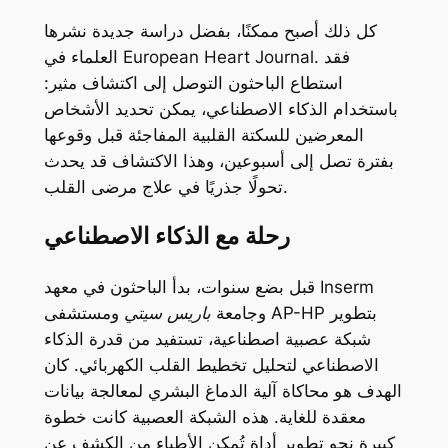
كل ذلك أصبح ممكنًا، بفضل دراسة جديدة نشرها
. فقد
European Heart Journal
العلماء في
استطاع الباحثون التوصل إلى اكتشاف مثير:
باستخدام الذكاء الاصطناعي، يمكن تحديد الأشخاص
المعرضين للسكتة القلبية المفاجئة قبل وقوعها
بفترة تصل إلى أسبوعين، وهذا الاكتشاف قد يحدث
تحولًا جذريًا في علاج مرضى القلب.
رحلة مع الذكاء الاصطناعي
Inserm
قبل بضع سنوات، بدأ الباحثون في معهد
بتطوير
AP-HP
ومستشفى
وجامعة
باريس سيتي
شبكة عصبية اصطناعية، تستفيد من قدرة الذكاء
الاصطناعي لتحليل تخطيط القلب الكهربائي. كان
الهدف هو محاكاة آلية الدماغ البشري لمعالجة بيانات
معقدة للغاية. هذه الشبكة العصبية كانت خطوة
كبيرة نحو تطوير أداة تُمكن الأطباء من الكشف عن