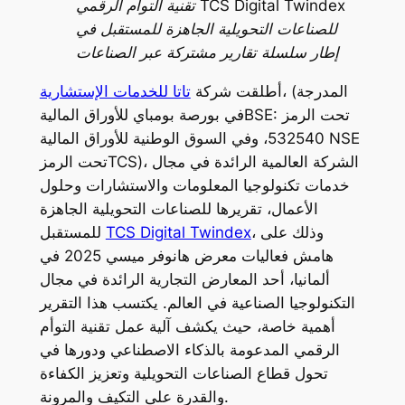
تقنية التوأم الرقمي TCS Digital Twindex
للصناعات التحويلية الجاهزة للمستقبل في
إطار سلسلة تقارير مشتركة عبر الصناعات
، (المدرجة
أطلقت شركة
تاتا للخدمات الإستشارية
في بورصة بومباي للأوراق الماليةBSE: تحت الرمز
532540، وفي السوق الوطنية للأوراق المالية NSE
تحت الرمزTCS)، الشركة العالمية الرائدة في مجال
خدمات تكنولوجيا المعلومات والاستشارات وحلول
الأعمال، تقريرها للصناعات التحويلية الجاهزة
، وذلك على
TCS Digital Twindex
للمستقبل
هامش فعاليات معرض هانوفر ميسي 2025 في
ألمانيا، أحد المعارض التجارية الرائدة في مجال
التكنولوجيا الصناعية في العالم. يكتسب هذا التقرير
أهمية خاصة، حيث يكشف آلية عمل تقنية التوأم
الرقمي المدعومة بالذكاء الاصطناعي ودورها في
تحول قطاع الصناعات التحويلية وتعزيز الكفاءة
والقدرة على التكيف والمرونة.