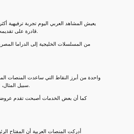
يعيش المشاهد العربي اليوم تجربة ترفيهية أكثر
قادرة على تقديمه بشكل كافٍ. هذا ما فتح الباب أمام المنصات المحلية لاقتناص الفرصة وتقديم محتوى يعكس هوية المشاهد العربي.
من المسلسلات الخليجية إلى الدراما المصرية
واحدة من أبرز النقاط التي ساعدت المنصات المح
سبيل المثال، توفر بعض المنصات اشتراكات يومية أو أسبوعية تناسب المستخدمين الذين لا يرغبون بالارتباط بخطط طويلة الأمد.
كما أن بعض الخدمات أصبحت تقدم عروضاً
أدركت المنصات العربية أن المفتاح الر