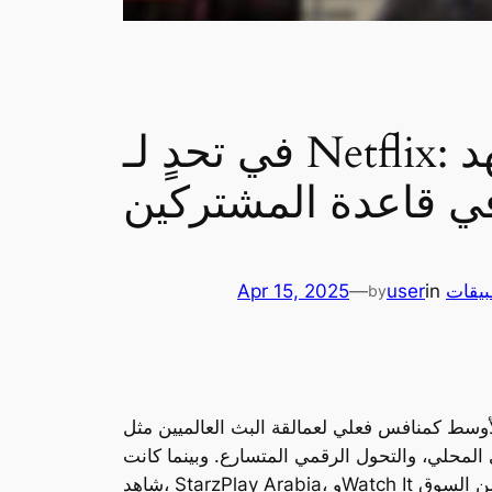
في تحدٍ لـ Netflix: منصات البث المحلية في الشرق الأوسط تشهد
 في قاعدة المشتركين
يقات
in
user
—
Apr 15, 2025
by
القة البث العالميين مثل Netflix، مدفوعةً بتغيرات في سلوك
رع. وبينما كانت Netflix اللاعب الأبرز في الساحة لسنوات، فإن المنصات الإقليمية مثل