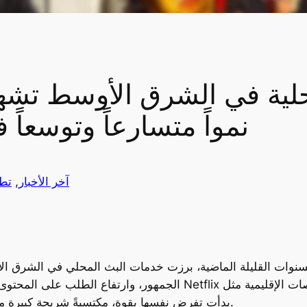
نمواً متسارعاً وتوسعاً
آخر الأخبار
, 
تطب
وات القليلة الماضية، برزت خدمات البث المحلي في الشرق الأوسط كمنافس فعلي لعم
الجمهور، وارتفاع الطلب على المحتوى المحلي، والتحول الرقمي المتسا
شاهد، StarzPlay Arabia، وWatch It بدأت تفرض نفسها بقوة، مكتسبةً شريحة كبيرة من السوق.