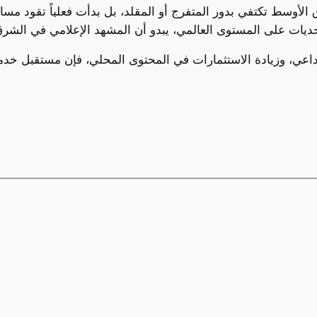
سط تكتفي بدور المتفرج أو المقلد، بل بدأت فعلياً تقود مساراً جديداً 