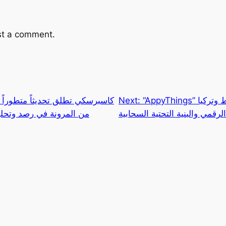
st a comment.
“AppyThings” توسّع أعمالها في الشرق الأوسط وتركيا
Next:
كاسبرسكي تطلق تحديثاً متطوراً ي
الرقمي والبنية التحتية السحابية
من المرونة في رصد وتحليل