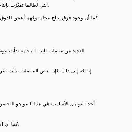
والوصية، وحققت نسب مشاهدة قياسية، مما رفع من قيمة المنصة وأثبت قدرتها على منافسة Netflix التي لطالما تميّزت بإنتاجاتها الأصلية.
كما أن وجود فرق إنتاج محلية وفهم أعمق للذوق ا
العديد من منصات البث المحلية بدأت بتوسي
إضافة إلى ذلك، فإن بعض المنصات بدأت تبن
أحد العوامل الأساسية في هذا النمو هو التحسن 
كما أن الأجهزة الذكية باتت أكثر انتشاراً، ما سهّل على العائلات والأفراد متابعة برامجهم المفضلة من أي مكان وفي أي وقت.