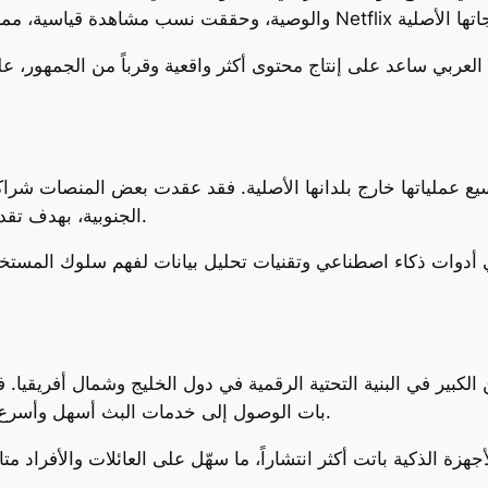
لعربي ساعد على إنتاج محتوى أكثر واقعية وقرباً من الجمهور، عل
ع عملياتها خارج بلدانها الأصلية. فقد عقدت بعض المنصات شراكا
الجنوبية، بهدف تقديم محتوى متنوع مع الحفاظ على الهوية الإقليمية.
ي أدوات ذكاء اصطناعي وتقنيات تحليل بيانات لفهم سلوك المس
الكبير في البنية التحتية الرقمية في دول الخليج وشمال أفريقيا.
الجيل الخامس (5G)، بات الوصول إلى خدمات البث أسهل وأسرع، حتى في المناطق الريفية.