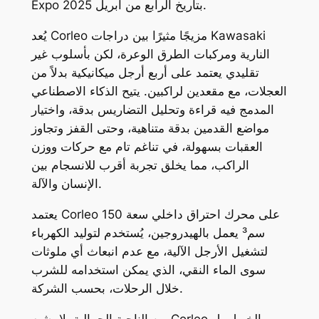
Expo 2025 بتاريخ الرابع من أبريل.
يُعد Corleo مزيجًا مثيرًا بين دراجات Kawasaki
النارية ومركبات الطرق الوعرة، لكن بأسلوب غير
تقليدي يعتمد على أربع أرجل ميكانيكية بدلاً من
العجلات، مع مقعدين لراكبين. يتيح الذكاء الاصطناعي
المدمج فيه قراءة وتحليل التضاريس بدقة، واختيار
مواضع القدمين بدقة متناهية، وحتى القفز وتجاوز
العقبات بسهولة، في تناغم تام مع حركات ووزن
الراكب، مما يخلق تجربة أقرب للانسجام بين
الإنسان والآلة.
يعتمد Corleo على محرك احتراق داخلي سعة 150
سم³ يعمل بالهيدروجين، يُستخدم لتوليد الكهرباء
لتشغيل الأرجل الآلية، مع عدم انبعاث أي ملوثات
سوى الماء النقي، الذي يمكن استخدامه للشرب
خلال الرحلات، بحسب الشركة.
من الناحية الجمالية، لا يشبه Corleo الخيول بل