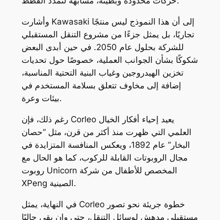
حركات محدودة وبطيئة، مشابهة لتمدد القطط.
وأشارت Kawasaki إلى أن هذا النموذج ليس منتجًا
تجاريًا، بل يمثل جزءًا من مشروع التنقل المستقبلي
للشركة بحلول عام 2050. في حين أبدى البعض
شكوكًا بشأن الجوانب العملية، خصوصًا حول تحديات
تخزين الهيدروجين وغياب البنية التحتية المناسبة،
إضافة إلى مخاوف تتعلق بسلامة المستخدم في
بيئات وعرة.
رغم ذلك، فإن Corleo يعيد إحياء أفكار الخيال
العلمي التي ظهرت منذ أكثر من قرن، مثل “حصان
البخار” عام 1892، ويعكس المنافسة المتزايدة في
مجال الروبوتات القابلة للركوب، كما هو الحال مع
روبوت Unicorn المخصص للأطفال من شركة
XPeng الصينية.
في النهاية، يمثل Corleo خطوة جريئة نحو تصور
مستقبلي مدهش لوسائل التنقل، حتى وإن بقي حاليًا