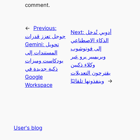
comment.
←
Previous:
أدوبي تُدخل
Next:
جوجل تعزز قدرات
الذكاء الاصطناعي
Gemini: تحويل
إلى فوتوشوب
المستندات إلى
وبريميير برو عبر
بودكاست وميزات
وكلاء ذكيين
ذكية جديدة في
يقترحون التعديلات
Google
→
وينفذونها تلقائيًا
Workspace
User's blog