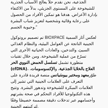
الجذعية، نحن نقدم حلاً يعالج الأسباب الجذرية
للشيخوخة على المستوى الجزيئي، بدلاً من الاكتفاء
بإدارة الأعراض. هدفنا هو تمكين الأفراد من الحصول
على رعاية وقائية وشخصية لتعزيز شباب البشرة
وحيوية الجسم.”
تم تصميم بروتوكول BIOXPACE لعكس آثار السمية
الجينية الناتجة عن العوامل البيئية، والنظام الغذائي
السيئ، والتدخين، والعادات الحياتية الأخرى التي
تسرّع من عملية الشيخوخة. ومن خلال تقنيات
متطورة تشمل
تسلسل الحمض النووي الحر
العلاج بالخلايا الجذعية
، و
الإكسوسومات
،
،
(cfDNA)
طوّر
معهد ومختبر بيوسَيانس
منصة فريدة قادرة على
التعرف على العلامات الجينية التي تشير إلى
العلامات المبكرة للشيخوخة وتدهور البشرة. وتتيح
هذه التكنولوجيا للأفراد التحكم في صحة بشرتهم
وأجسامهم عبر تدخلات دقيقة مصممة خصيصًا وفقًا
لتركيبتهم الجينية.