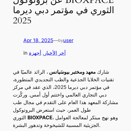
الثوري في مؤتمر دبي ديرما
2025
Apr 18, 2025
—
user
by
آخر الأخبار
, 
أجهزة
in
شارك
معهد ومختبر بيوسَيانس
، الرائد عالميًا في
تقنيات الخلايا الجذعية والطب التجديدي المتطورة،
في مؤتمر دبي ديرما 2025، الذي عقد في مركز
دبي التجاري العالمي واختتم أول أمس. وركّزت
مشاركة المعهد هذا العام على التقدم في مجال طب
طول العمر، حيث استعرض البروتوكول
، وهو نهج مبتكر لمعالجة العوامل
BIOXPACE
الثوري
الجزيئية المسببة للشيخوخة وتدهور البشرة.