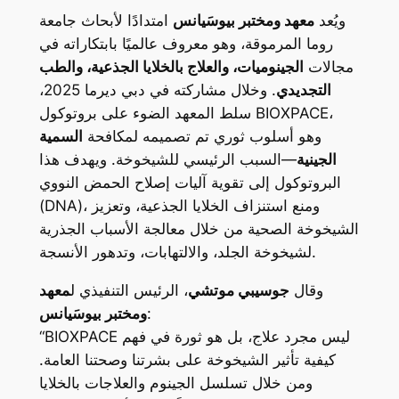
ويُعد
معهد ومختبر بيوسَيانس
امتدادًا لأبحاث جامعة
روما المرموقة، وهو معروف عالميًا بابتكاراته في
مجالات
الجينوميات، والعلاج بالخلايا الجذعية، والطب
التجديدي
. وخلال مشاركته في دبي ديرما 2025،
سلط المعهد الضوء على بروتوكول BIOXPACE،
وهو أسلوب ثوري تم تصميمه لمكافحة
السمية
الجينية
—السبب الرئيسي للشيخوخة. ويهدف هذا
البروتوكول إلى تقوية آليات إصلاح الحمض النووي
(DNA)، ومنع استنزاف الخلايا الجذعية، وتعزيز
الشيخوخة الصحية من خلال معالجة الأسباب الجذرية
لشيخوخة الجلد، والالتهابات، وتدهور الأنسجة.
وقال
جوسيبي موتشي
، الرئيس التنفيذي ل
معهد
:
ومختبر بيوسَيانس
“BIOXPACE ليس مجرد علاج، بل هو ثورة في فهم
كيفية تأثير الشيخوخة على بشرتنا وصحتنا العامة.
ومن خلال تسلسل الجينوم والعلاجات بالخلايا