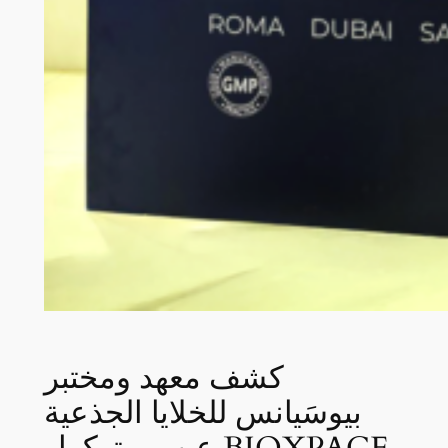
كشف معهد ومختبر
بيوسَيانس للخلايا الجذعية
عن بروتوكول BIOXPACE