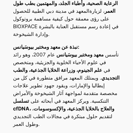
الرعاية الصحية، وأطباء الجلد، والمهتمين بطب طول
العمر
، لزيارةالمعهد في مدينة دبي الطبية للحصول
على رؤى معمقة حول كيفية مساهمة بروتوكول
BIOXPACE في إعادة رسم مستقبل العناية بالبشرة
وإدارة الشيخوخة.
:
نبذة عن
معهد ومختبر بيوسَيانس
تأسس
معهد ومختبر بيوسَيانس
عام 2007، وهو رائد
في علوم الأحياء الخلوية والجزيئية، ومتخصص
في
علم الجينوم، وزراعة الخلايا الجذعية، والطب
التجديدي
. ويمتلك المعهد مرافق متطورة في كل من
إيطاليا والإمارات، ويقود جهود تطوير علاجات
مخصصة متقدمة لمواجهة آثار الشيخوخة والأمراض
التنكسية. ويركز المعهد في أبحاثه على
تسلسل
cfDNA، والعلاج بالخلايا الجذعية، والإكسوسومات
،
لتقديم حلول مبتكرة في مجالات الطب التجديدي
وطول العمر.