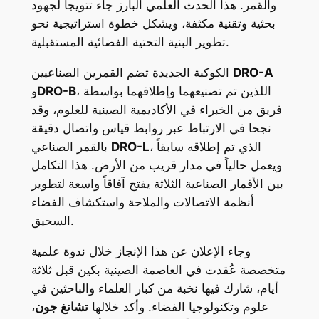
والقمر. هذا الحدث العلمي البارز جاء تتويجاً لجهود
بحثية وتقنية مكثفة، ويشكل خطوة استراتيجية نحو
تطوير البنية التحتية الفضائية المستقبلية.
DRO-A
الكوكبة الجديدة تضم القمرين الصناعيين
، اللذين تم تصنيعهما وإطلاقهما بواسطة
DRO-B
و
فريق من الخبراء في الأكاديمية الصينية للعلوم، وقد
نجحا في الارتباط عبر روابط قياس واتصال دقيقة
، الذي تم إطلاقه سابقاً
DRO-L
بالقمر الصناعي
ويعمل حالياً في مدار قريب من الأرض. هذا التكامل
بين الأقمار الصناعية الثلاثة يفتح آفاقاً واسعة لتطوير
أنظمة الاتصالات والملاحة واستكشاف الفضاء
السحيق.
وجاء الإعلان عن هذا الإنجاز خلال ندوة علمية
متخصصة عُقدت في العاصمة الصينية بكين قبل ثلاثة
أيام، شارك فيها نخبة من كبار العلماء والباحثين في
علوم وتكنولوجيا الفضاء. وأكد خلالها
تشانغ جون
،