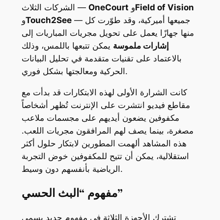
Field of Vision
و
OneCourt
الشركات الثلاث —
— جميعها أميركية، وقد طوّرت كل
Touch2See
و
منها جهازًا يعمل على تحويل مجريات المباريات إلى
إشارات ملموسة
يمكن تتبعها باللمس، وذلك
بالاعتماد على تقنيات متقدمة في تحليل البيانات
الحركية ومعالجتها بشكل فوري.
كانت الشرارة الأولى لهذه الابتكارات قد بدأت مع
مقاطع فيديو انتشرت على الإنترنت تُظهر أشخاصاً
مكفوفين يضعون أيديهم على مجسمات ملاعب
مصغرة، بينما يصف لهم المرافقون مجريات اللعب.
هذه المشاهد ألهمت المطورين لابتكار حلول أكثر
استقلالية، يمكن أن تتيح للمكفوفين خوض التجربة
الرياضية بأنفسهم دون وسيط.
مفهوم “البث الحسي”
تشترك الأجهزة الثلاثة في مفهوم جديد يسمى