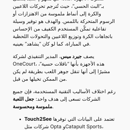
بـ”البث الحسي”، حيث تُترجم تحركات اللاعبين
والكرة إلى أنماط ملموسة من الاهتزازات أو
الرسوم المتحركة باللمس. والهدف هو توفير وسيلة
تفاعلية تمكّن المستخدم الكفيف من الإحساس
باتجاهات الكرة وتوزيع اللاعبين والتحولات اللحظية
في المباراة، كما لو كان “يشاهد” بعينيه.
يصف
جيرد ميس
، المدير التنفيذي لشركة
OneCourt، هذه الأجهزة بأنها “ناقلات حسية”،
مشيرًا إلى أنها تنقل جوهر اللعب بطريقة لم يكن
من الممكن تخيلها من قبل.
رغم اختلاف الأساليب التقنية المستخدمة، فإن جميع
الشركات تسعى إلى هدف واحد:
جعل اللعبة
.
ملموسة ومحسوسة
تعتمد على البيانات التي توفرها
Touch2See
شركات مثل Opta وCatapult Sports،