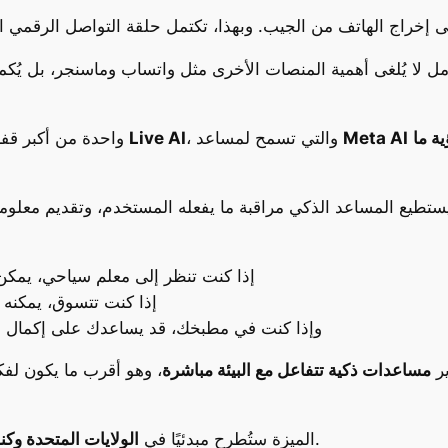
ل لا يُلغى أهمية المنصات الأخرى مثل واتساب وماسنجر، بل يُكملها، ويُظهر كيف أن 
ية ما
Meta AI
، والتي تسمح لمساعد
Live AI
واحدة من أكبر قفزات النظارات الجديدة تأتي من خلال تفعيل ميزة
يستطيع المساعد الذكي مراقبة ما يفعله المستخدم، وتقديم معلو
إذا كنت تنظر إلى معلم سياحي، يمكن
إذا كنت تتسوق، يمكنه ت
وإذا كنت في مطبخك، قد يساعدك على إكمال و
ير
مساعدات ذكية تتفاعل مع البيئة مباشرة
، وهو أقرب ما يكون لفك
، مع خطط للتوسّع تدريجيًا في بقية أنحاء العالم.
الميزة ستُطرح مبدئيًا في
الولايات المتحدة وكند