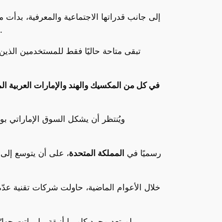
إلى جانب قدراتها الاجتماعية والمعرفية، بدأت م
النظارات لتشغيل المقاطع الصوتية من خلال الأوامر الصوتية، والوصول إلى معلومات عن الأغاني أو قوائم التشغيل.
لكن من المهم التنويه أن المزايا المتقدّمة مثل التحكم بالصوتيات من خلال Meta AI تبقى متاحة حاليًا فقط 
إطلاق نظارات Ray-Ban Meta في كل من المكسيك والهند والإمارات العربية
ويُنتظر أن يشكل السوق الإماراتي بوا
وبالموازاة، تم إطلاق مساعد Meta AI رسميًا في
المملكة المتحدة
، على أن يتوسع إلى 
خلال الأعوام الماضية، حاولت شركات تقنية عدّة
نظارات Ray-Ban Meta لم تعد مجرد كاميرا أنيقة، بل باتت جهازًا شخصيًا يحوّل ما تراه وتسمعه وتفكر به إلى جزء من تجربة رقمية أكثر طبيعية وتفاعلية.