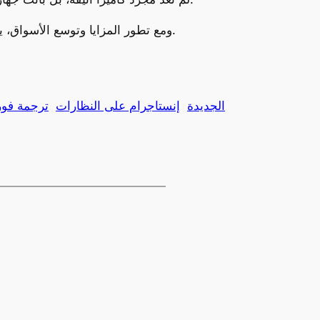
ومع تطور المزايا وتوسع الأسواق، يبدو أن النظارات الذكية ستُصبح قريبًا جزءًا لا يتجزأ من روتين الحياة اليومية، تمامًا كما أصبحت الهواتف الذكية قبلها.
Ray-Ban الجديدة
إنستاجرام على النظارات
ترجمة فور