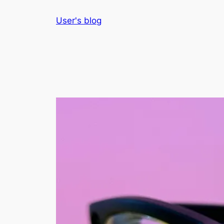
Skip
User's blog
to
content