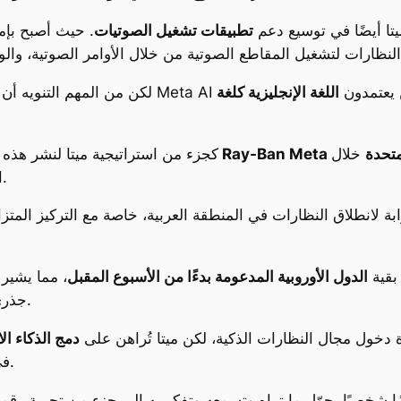
يتا أيضًا في توسيع دعم
تطبيقات تشغيل الصوتيات
. حيث أصبح بإم
للمستخدمين الذين يعتمدون
اللغة الإنجليزية كلغة
 المتحدة
خلال
كجزء من استراتيجية ميتا لنشر هذه ال
الفترة القادمة، دون تحديد موعد رسمي حتى الآن.
بة لانطلاق النظارات في المنطقة العربية، خاصة مع التركيز المت
بقية
الدول الأوروبية المدعومة بدءًا من الأسبوع المقبل
، مما يشير
جذري في استراتيجية ميتا نحو تبنٍّ عالمي لهذه التقنية.
 دخول مجال النظارات الذكية، لكن ميتا تُراهن على
دمج الذكاء ال
في منتج واحد، وهذا ما يمنحها الأفضلية في السباق.