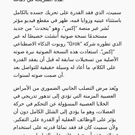
سميث، الذي فقد القدرة على تحريك جسده بالكامل
باستثناء عينيه وزوايا فمه، ظهر في مقطع فيديو مؤثر
نُشر عبر منصة “إكس”، وهو “يتحدث” من جديد
مستخدمًا نسخة صوتية أُنشئت خصيصًا له عبر
روبوت الذكاء الاصطناعي “Grok” الذي تطوره شركة
“إكس”. استعادت هذه النسخة الصوتية نبرة صوته
الأصلية من تسجيلات سابقة له قبل أن يفقد القدرة
على الكلام، ما أعاد له وسيلة حقيقية للتواصل بعد
أن صمت صوته لسنوات.
ويُعد مرض التصلب الجانبي الضموري من الأمراض
العصبية المزمنة التي تؤدي إلى تدهور تدريجي في
الخلايا العصبية المسؤولة عن التحكم في حركة
العضلات، وهو ما يؤدي إلى الشلل الكامل دون أن
يؤثر على الوظائف العقلية أو القدرة على التفكير.
ولأن سميث كان قد فقد تمامًا قدرته على استخدام
عضلاته، فقد أصبح غير قادر على التواصل سوى من