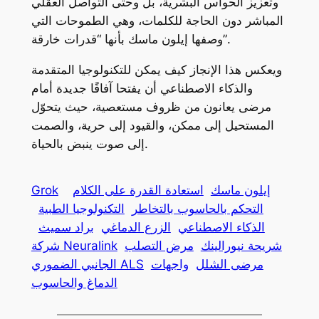
وتعزيز الحواس البشرية، بل وحتى التواصل العقلي
المباشر دون الحاجة للكلمات، وهي الطموحات التي
وصفها إيلون ماسك بأنها “قدرات خارقة”.
ويعكس هذا الإنجاز كيف يمكن للتكنولوجيا المتقدمة
والذكاء الاصطناعي أن يفتحا آفاقًا جديدة أمام
مرضى يعانون من ظروف مستعصية، حيث يتحوّل
المستحيل إلى ممكن، والقيود إلى حرية، والصمت
إلى صوت ينبض بالحياة.
إيلون ماسك
استعادة القدرة على الكلام
Grok
التحكم بالحاسوب بالتخاطر
التكنولوجيا الطبية
الذكاء الاصطناعي
الزرع الدماغي
براد سميث
شريحة نيورالينك
مرض التصلب
شركة Neuralink
مرضى الشلل
واجهات
الجانبي الضموري ALS
الدماغ والحاسوب