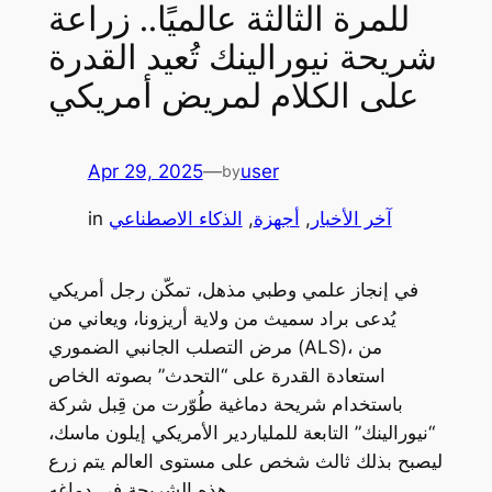
للمرة الثالثة عالميًا.. زراعة
شريحة نيورالينك تُعيد القدرة
على الكلام لمريض أمريكي
Apr 29, 2025
—
user
by
آخر الأخبار
, 
أجهزة
, 
الذكاء الاصطناعي
in
في إنجاز علمي وطبي مذهل، تمكّن رجل أمريكي
يُدعى براد سميث من ولاية أريزونا، ويعاني من
مرض التصلب الجانبي الضموري (ALS)، من
استعادة القدرة على “التحدث” بصوته الخاص
باستخدام شريحة دماغية طُوّرت من قِبل شركة
“نيورالينك” التابعة للملياردير الأمريكي إيلون ماسك،
ليصبح بذلك ثالث شخص على مستوى العالم يتم زرع
هذه الشريحة في دماغه.