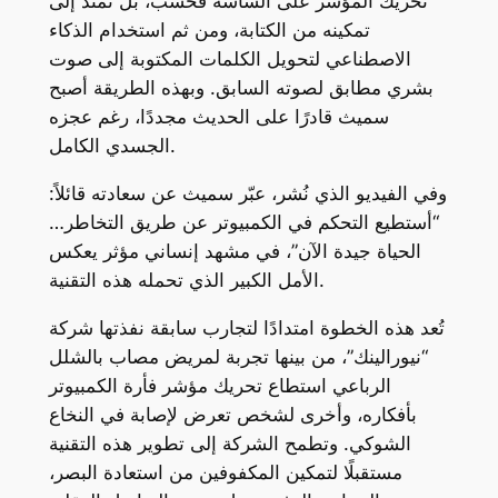
تحريك المؤشر على الشاشة فحسب، بل تمتد إلى
تمكينه من الكتابة، ومن ثم استخدام الذكاء
الاصطناعي لتحويل الكلمات المكتوبة إلى صوت
بشري مطابق لصوته السابق. وبهذه الطريقة أصبح
سميث قادرًا على الحديث مجددًا، رغم عجزه
الجسدي الكامل.
وفي الفيديو الذي نُشر، عبّر سميث عن سعادته قائلاً:
“أستطيع التحكم في الكمبيوتر عن طريق التخاطر…
الحياة جيدة الآن”، في مشهد إنساني مؤثر يعكس
الأمل الكبير الذي تحمله هذه التقنية.
تُعد هذه الخطوة امتدادًا لتجارب سابقة نفذتها شركة
“نيورالينك”، من بينها تجربة لمريض مصاب بالشلل
الرباعي استطاع تحريك مؤشر فأرة الكمبيوتر
بأفكاره، وأخرى لشخص تعرض لإصابة في النخاع
الشوكي. وتطمح الشركة إلى تطوير هذه التقنية
مستقبلًا لتمكين المكفوفين من استعادة البصر،