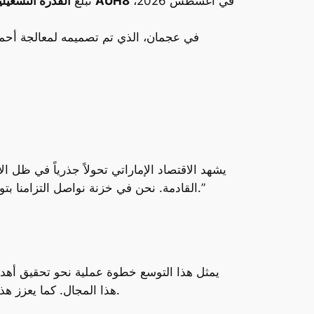
في أغسطس 2026،
AUH8
، ومن المخطط أن يتم الانتهاء من أعمال البناء لمركز
تبلغ
القدرة التشغيلي
في عجمان، الذي تم تصميمه لمعالجة أحمال
القادمة. نحن في خزنة نواصل التزامنا بتوفير حلول متطورة تسهم في بناء اقتصاد المستقبل، ويُعد إطلاق المركزين الجديدين إضافة قوية لمحفظتنا المتنامية.”
يمثل هذا التوسع خطوة عملية نحو تحقيق أه
هذا المجال. كما يعزز هذا التوجه موقع خزنة كمزود رائد للبنية التحتية الرقمية، يدعم جهود التحول الرقمي في القطاعات الحكومية والخاصة.