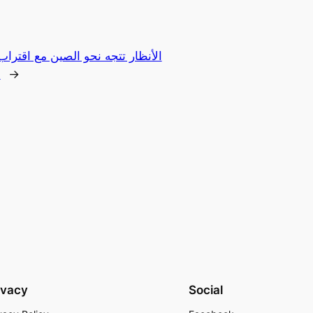
→
ا
ivacy
Social