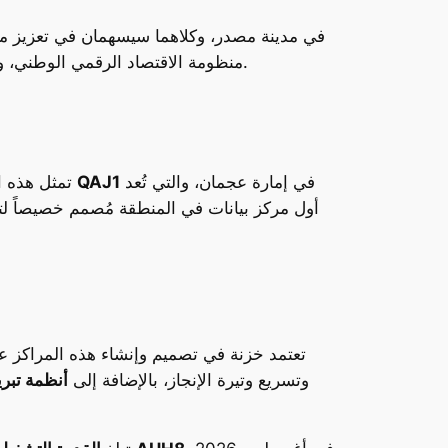
منظومة الاقتصاد الرقمي الوطني، وذلك من خلال توفير بنية تحتية متقدمة تتيح للمؤسسات دمج تقنيات الذكاء الاصطناعي بسلاسة وفعالية في عملياتها.
في إمارة عجمان، والتي تُعد
QAJ1
تمثل هذه الخطوة استمراراً للجهود التي تبذلها خزنة لتوسيع شبكتها داخل الدولة، حيث سينضم المركزان الجديدان إلى منشأة
أول مركز بيانات في المنطقة مُصمم خصيصاً لتل
تعتمد خزنة في تصميم وإنشاء هذه المراكز عل
وتسريع وتيرة الإنجاز، بالإضافة إلى
أنظمة تبر