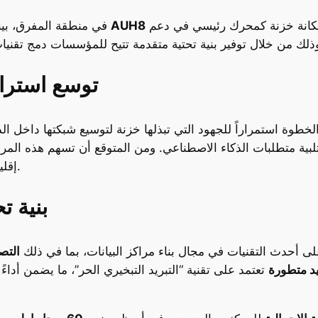
في مدينة مصدر، وكلاهما سيسهمان في تعزيز مكانة خزنة كمحرك رئيسي في دعم
AUH8
في منطقة المفرق، بينما يتواجد المركز الثاني
توسع استرات
بية متطلبات الذكاء الاصطناعي. ومن المتوقع أن تسهم هذه المرا
إقليمي وعالمي للابتكار الرقمي والتقنيات المستقبلية.
بنية ت
ى أحدث التقنيات في مجال بناء مراكز البيانات، بما في ذلك
التص
يد متطورة
تعتمد على تقنية “التبريد التبخيري الحر”، ما يضمن أداء