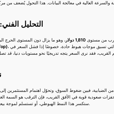
سرعة العالية في معالجة البيانات. هذا التحول يُضعف من مركزية الإيثريوم في ب
التحليل الفني: 
بالقرب من مستوى
1,810 دولار
، وهو ما يزال دون المستوى الحرج الب
، وهو عادة ما يُعتبر من أنماط الانعكاس السلبي التي تسبق موجات هبوط حادة، خصوصًا إذا فشل السعر في
“القمة ال
عم القريب، فقد نرى السعر يتجه تدريجيًا نحو مستويات دنيا، قد تص
ن
ر من الضبابية، فبين ضغوط السوق، وتحوّل اهتمام المستثمرين إلى 
ت صعودية قوية في الأفق القريب، فإن الترقب هو السمة الغالبة
ستكسر هذا النمط الهبوطي، أو تستسلم لموجة بيعية أوسع تقود السعر إلى مستويات تاريخية جديدة.