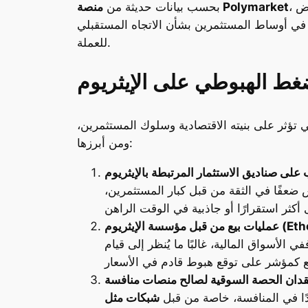
، وهي إحدى أبرز منصات توقعات السوق المبنية على تقنية البلوكشين، فإن 39% من المشاركين يتوقعون أن ينخفض
منصة Polymarket
بحسب بيانات حديثة من
لق في أوساط المستثمرين بشأن الاتجاه المستقبلي
للعملة.
غط الهبوطي على الإيثريوم
 تؤثر على بنيته الاقتصادية وسلوك المستثمرين،
ومن أبرزها:
على صناديق الاستثمار المرتبطة بالإيثريوم
 ضعفًا في الثقة من قبل كبار المستثمرين،
Ethereum F)
لأسواق المالية، غالبًا ما يُنظر إلى قيام
دان الحصة السوقية لصالح منصات منافسة
ًا في المنافسة، خاصة من قبل