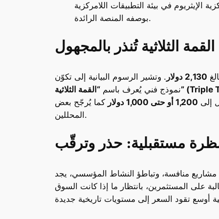
يئة التطبيقات اللامركزية (dApps)، ويُهدد مستقبله
بوصفه المنصة الرائدة.
القمة الثلاثية تُنذر بالمجهول
الغ
2,130 دولار
. وتشير الرسوم البيانية إلى تكوّن
ثلاثية” (Triple Top)
نموذج فني يُعرف باسم
ل إلى
1,200 أو حتى 1,000 دولار
كما يُرجّح بعض
المحللين.
ظرة مستقبلية: حذر وترقّب
مشاريع منافسة، وتباطؤ النشاط المؤسسي، يجد ETH
 على المستثمرين، بانتظار ما إذا كانت السوق