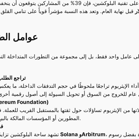
قبل نهاية العام. وتعد هذه النسبة مؤشراً قوياً على تنامي الق
عوامل الض
 إلى عامل واحد فقط، بل إلى مجموعة من التطورات المتداخلة التي
تراجع الطلب 
اء الإيثريوم تراجعًا ملحوظًا في حجم التدفقات الداخلة، ما يعكس
عمليات بيع من قبل مؤسسة الإيثريوم (oundation
 من الإيثريوم تساؤلات حول ثقتها بالمستقبل القريب للعملة. ففي ا
المطورين أو المؤسسات المالكة بالبيع كمؤشر على توقع هبوط قادم في الأسعار.
فق
، واللتين تمكنتا من جذب مطورين ومشاريع جديدة بفضل رسوم
شبكات مثل Solana وArbitrum
تشهد ساحة البلوكشين تزايد