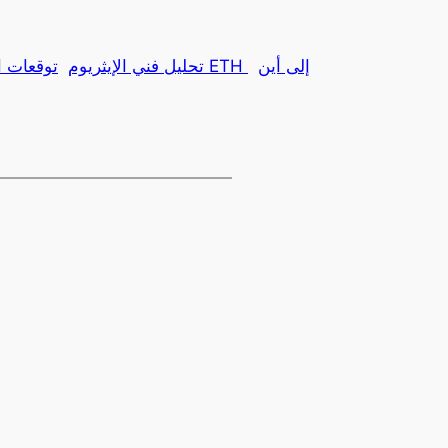
عملة ETH إلى أين
تحليل فني الإيثريوم
توقعات ال