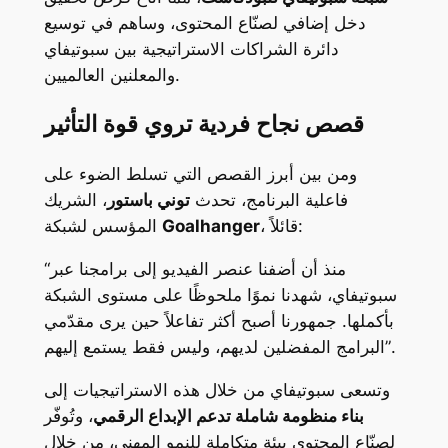
دخل إضافي لصنّاع المحتوى، وساهم في توسيع
دائرة الشراكات الاستراتيجية بين سبوتيفاي
والمعلنين العالميين.
قصص نجاح فردية تروي قوة التأثير
ومن بين أبرز القصص التي تسلط الضوء على
فاعلية البرنامج، تحدث
توني باستور
، الشريك
، قائلاً:
Goalhanger
المؤسس لشبكة
“منذ أن أضفنا عنصر الفيديو إلى برامجنا عبر
سبوتيفاي، شهدنا نموًا ملحوظًا على مستوى الشبكة
بأكملها. جمهورنا أصبح أكثر تفاعلاً حين يرى مقدّمي
البرامج المفضلين لديهم، وليس فقط يستمع إليهم”.
وتسعى سبوتيفاي من خلال هذه الاستراتيجيات إلى
بناء منظومة شاملة تدعم الإبداع الرقمي
، وتُوفّر
لصنّاع المحتوى بيئة متكاملة للنمو المهني، من خلال