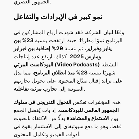
الجمهور العصري.
نمو كبير في الإيرادات والتفاعل
وفقًا لبيان الشركة، فقد شهدت أرباح المشاركين في
البرنامج نموًا مطردًا؛ حيث ارتفعت بنسبة
23% بين
يناير وفبراير
، ثم بنسبة
29% إضافية بين فبراير
ومارس 2025
. كذلك، ارتفع عدد إنتاجات
النشطة
البودكاست المرئي (Video Podcasts)
شهريًا بنسبة
28% منذ انطلاق البرنامج
، مما يدل
على تزايد إقبال صنّاع المحتوى على تحويل تجاربهم
.
الصوتية إلى
تجارب مرئية تفاعلية
هذه المؤشرات تعكس
التحول التدريجي في سلوك
الجمهور العالمي للبودكاست
، إذ بات يُفضل الجمع
بين
الاستماع والمشاهدة
بدلًا من الاكتفاء بالصوت
فقط، وهو ما دفع سبوتيفاي إلى الاستثمار بقوة في
أدوات الفيديو وتكامل المحتوى.