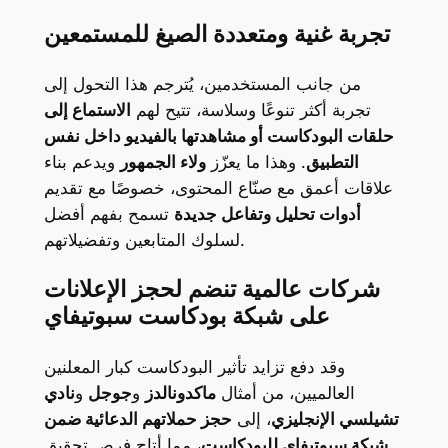
تجربة غنية ومتعددة الصيغ للمستمعين
من جانب المستخدمين، يُترجم هذا التحول إلى
تجربة أكثر تنوعًا وسلاسة، تتيح لهم
الاستماع إلى
حلقات البودكاست أو مشاهدتها بالفيديو داخل نفس
التطبيق
. وهذا ما يعزّز
ولاء الجمهور
ويدعم بناء
علاقات أعمق مع صنّاع المحتوى، خصوصًا مع تقديم
أدوات تحليل وتفاعل جديدة
تسمح بفهم أفضل
لسلوك المتابعين وتفضيلاتهم.
شركات عالمية تنضم لحجز الإعلانات
على شبكة بودكاست سبوتيفاي
وقد دفع تزايد تأثير البودكاست كبار المعلنين
العالميين، من أمثال
ماكدونالدز
و
جوجل
و
نادي
تشيلسي الإنجليزي
، إلى
حجز حملاتهم الدعائية ضمن
شبكة سبوتيفاي للبودكاست
، مما أتاح فرص تحقيق