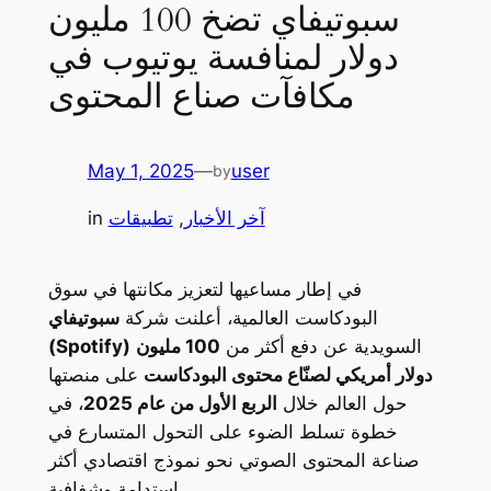
سبوتيفاي تضخ 100 مليون
دولار لمنافسة يوتيوب في
مكافآت صناع المحتوى
May 1, 2025
—
user
by
آخر الأخبار
, 
تطبيقات
in
في إطار مساعيها لتعزيز مكانتها في سوق
البودكاست العالمية، أعلنت شركة
سبوتيفاي
السويدية عن دفع أكثر من
100 مليون
(Spotify)
دولار أمريكي لصنّاع محتوى البودكاست
على منصتها
حول العالم خلال
الربع الأول من عام 2025
، في
خطوة تسلط الضوء على التحول المتسارع في
صناعة المحتوى الصوتي نحو نموذج اقتصادي أكثر
استدامة وشفافية.