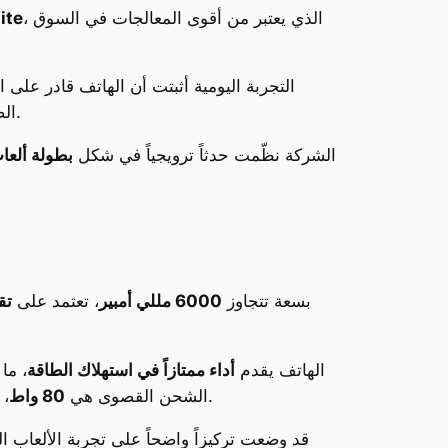
، الذي يعتبر من أقوى المعالجات في السوق
ite
التجربة اليومية أثبتت أن الهاتف قادر على ال
مدمج بالهيكل.
الض
الشركة نظّمت حدثاً ترويجياً في شكل
بطولة ألعا
البطارية واحدة من أبرز مفاجآت OnePlus 13T. بسعة تتجاوز
6000 مللي أمبير
، تعتمد على
تق
الهاتف يقدم
أداء ممتازاً في استهلاك الطاقة
، ما
، وهي أقل مما تقدمه بعض المنافسين، فإنها لا تزال مناسبة لغالبية المستخدمين، وتشحن الجهاز خلال أقل من ساعة.
الشحن القصوى هي
80 واط