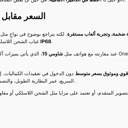
السعر مقابل 
ة ضخمة، وتجربة ألعاب مستقرة
. لكنه يتراجع بوضوح في نواحٍ مثل 
.
IP68
غياب الشحن اللاسلكي، وعدم وجود تصنيف مقاومة الماء والغبار مثل
عند مقارنته مع هواتف مثل
شاومي 15
، الذي يأتي بميزات أكثر تنوعاً مقاب
قوي وموثوق بسعر متوسط
دون الدخول في تعقيدات الكماليات. إ
السريع، عمر البطارية الطويل، والتصميم الراقي، فقد يكون هذا الهاتف خياراً ممتازاً لك.