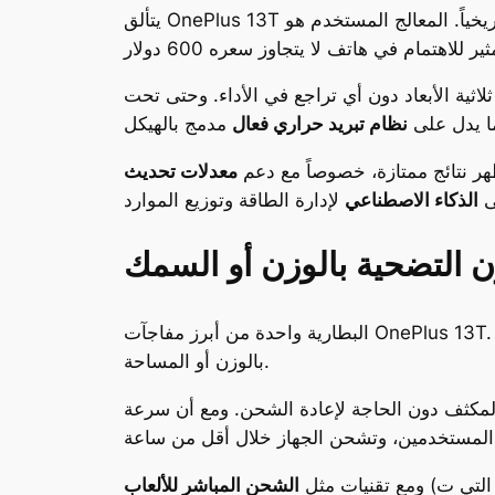
ثلاثية الأبعاد دون أي تراجع في الأداء. وحتى تحت
ا يدل على
نظام تبريد حراري فعال
ظهر نتائج ممتازة، خصوصاً مع دعم
معدلات تحديث
لى
الذكاء الاصطناعي
 التضحية بالوزن أو السمك
بالوزن أو المساحة.
المكثف دون الحاجة لإعادة الشحن. ومع أن سرعة
(التي ت bypass البطارية للحفاظ على عمرها)، يبدو أن OnePlus قد وضعت تركيزاً واضحاً على تجربة الألعاب الممتدة
ومع تقنيات مثل
الشحن المباشر للألعاب