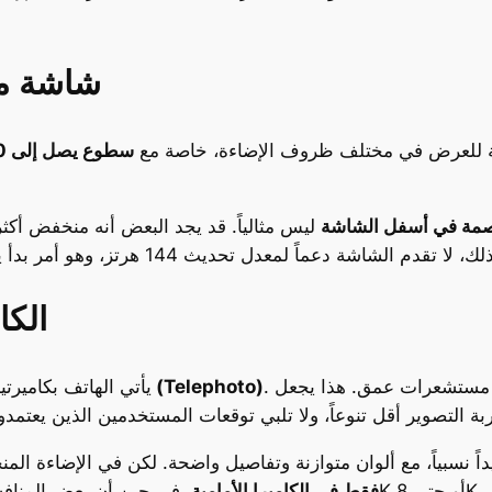
شاشة مق
اسبة للعرض في مختلف ظروف الإضاءة، خاصة مع
سطوع يصل إلى 1600 شمعة
مة في أسفل الشاشة
ليس مثالياً. قد يجد البعض أنه منخفض أكثر
الكا
. ولا توجد عدسة واسعة، أو عدسة ماكرو، أو حتى مستشعرات عمق. هذا يجعل
مقربة (Telephoto)
يأتي الهاتف بكاميرت
داً نسبياً، مع ألوان متوازنة وتفاصيل واضحة. لكن في الإضاءة ا
، في حين أن بعض المنافسين يدعمون 4K أو حتى 8K.
1080p فقط في الكاميرا الأمامية