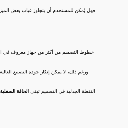
فهل يُمكن للمستخدم أن يتجاوز غياب بعض الميزات
من النظرة الأولى، يبدو تصميم OnePlus 13T مألوفاً جداً. فقد استلهمت OnePlus خطوط التصميم من أكثر من 
ورغم ذلك، لا يمكن إنكار جودة التصنيع العالي
النقطة الجدلية في التصميم تبقى
الحافة السفلية