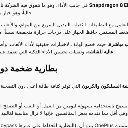
Snapdragon 8 El
يتألق OnePlus 13T في جانب الأداء، وهو ما تتفوق فيه الشركة تاريخياً. المعالج المستخدم هو
حالياً، وهو خيار مثير للاهتمام في هاتف لا يتجاوز سعره 600 دولار.
تعامل مع التطبيقات الثقيلة، التبديل السريع بين المهام، والألعاب 
غط المستمر، حافظ الجهاز على درجات حرارة منخفضة نسبياً، م
ب مباشرة
، حيث خضع الهاتف لاختبارات حقيقية لأداء الألعاب، وأ
لإدارة الطاقة وتوزيع الموارد.
عالية للشاشة
، وتقنيات تحسين الأداء الذكية التي تعتمد ع
بطارية ضخمة دون
نية السيليكون والكربون
التي توفر كثافة طاقة أعلى دون التضحية
 يسمح باستخدامه بسهولة ليومين من العمل أو اللعب أو التصفح 