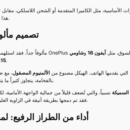
 الأساسية، مثل الكاميرا المتقدمة أو الشحن اللاسلكي، مقابل ت
هذا ما نحاول الإجابة عليه من خلال مراجعتنا المفصلة.
تصميم مألو
جهاز معروف في السوق، مثل
آيفون 16
و
شاومي
، ما يجعله أقل تميزاً على مستوى الابتكار البصري.
15
ة التي يقدمها الهاتف. الهيكل مصنوع من
الألمنيوم المصقول
، مع ظ
بالفخامة، يتجاوز كثيراً ما يتوقعه المستخدم من هاتف في هذه الفئة السعرية.
 السميكة
نسبياً، والتي تُضعف قليلاً من جمالية الواجهة الأمامية، لك
فقد تم دمجها بطريقة أنيقة في الزاوية العلوية، ما يجعل الهاتف مريحاً في الإمساك والتصوير.
أداء من الطراز الرفيع: لم