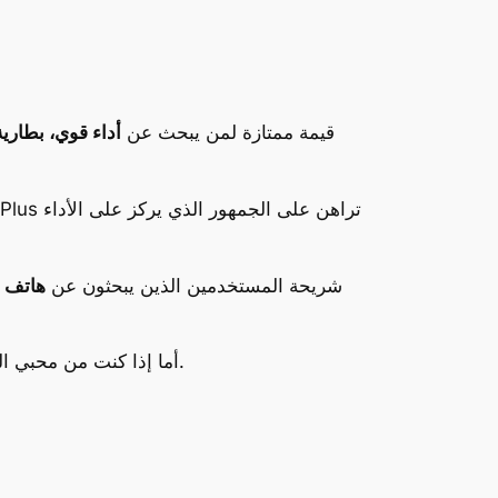
، يقدم OnePlus 13T قيمة ممتازة لمن يبحث عن
أداء قوي، بطاري
يستهدف OnePlus 13T شريحة المستخدمين الذين يبحثون عن
هاتف 
أما إذا كنت من محبي التصوير المتقدم، أو تعتمد على مزايا مثل الشحن اللاسلكي أو مقاومة الماء، فقد ترغب في النظر إلى خيارات أخرى.