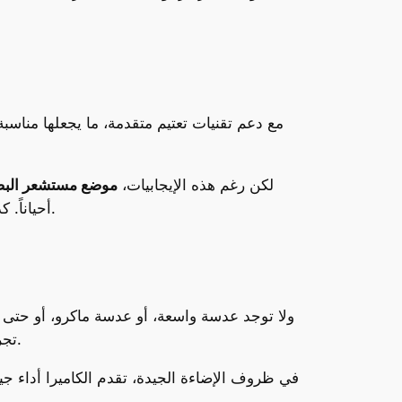
مع دعم تقنيات تعتيم متقدمة، ما يجعلها من
لكن رغم هذه الإيجابيات،
موضع مستشعر البص
أحياناً. كذلك، لا تقدم الشاشة دعماً لمعدل تحديث 144 هرتز، وهو أمر بدأ يصبح معياراً في الأجهزة المنافسة في نفس الفئة.
تجربة التصوير أقل تنوعاً، ولا تلبي توقعات المستخدمين الذين يعتمدون على الهاتف كأداة تصوير متعددة الاستخدامات.
في ظروف الإضاءة الجيدة، تقدم الكاميرا أداء جي