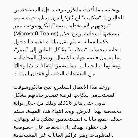
وبحسب ما أكدت مايكروسوفت، فإن المستخدمين
الحاليين لـ “سكايب” لن يُترَكوا دون بديل، حيث سيتم
توجيههم لاستخدام منصة “مايكروسوفت تيمز”
(Microsoft Teams) بنسختها المجانية. ومن خلال
هذه العملية، سيتم نقل بيانات اعتماد الدخول
الخاصة بحساب “سكايب” بشكل تلقائي إلى “تيمز”،
بما يشمل قائمة جهات الاتصال، وسجلّ المحادثات،
ومعلومات الحساب، مما يضمن انتقالًا سلسًا وخاليًا
من التعقيدات التقنية أو فقدان البيانات.
ورغم هذا الانتقال السلس، تتيح مايكروسوفت
لمستخدمي سكايب فرصة تصدير بياناتهم بشكل
يدوي حتى يناير 2026، وذلك من خلال بوابة
مخصصة لهذا الغرض. وبعد انتهاء هذه المهلة، سيتم
حذف جميع بيانات المستخدمين بشكل دائم ونهائي،
في خطوة تهدف إلى الحفاظ على خصوصية
المعلومات ومنع تراكم البيانات غير المستخدمة.