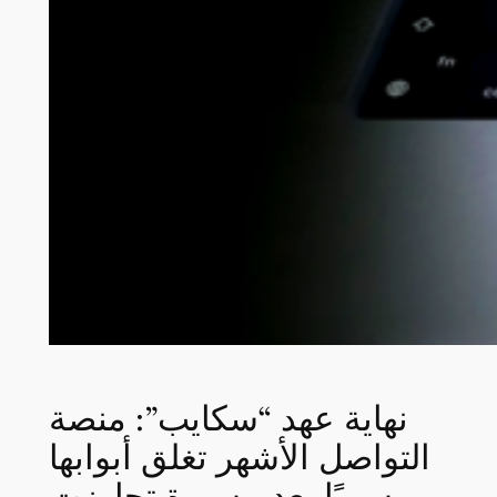
نهاية عهد “سكايب”: منصة
التواصل الأشهر تغلق أبوابها
رسميًا بعد مسيرة تجاوزت