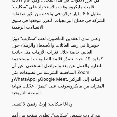
من أبرز الأدوات في هذا المجال. وفي عام 2011،
قامت مايكروسوفت بالاستحواذ على “سكايب”
مقابل 8.5 مليار دولار، في واحدة من أكبر صفقات
الشركة في قطاع البرمجيات، لتعزز موقعها في سوق
الاتصالات الرقمية.
وعلى مدى العقدين الماضيين، لعب “سكايب” دورًا
جوهريًا في ربط العائلات والأصدقاء والزملاء حول
العالم، خاصة خلال فترات الأزمات مثل جائحة
كوفيد-19، حيث تصدّر قائمة التطبيقات المستخدمة
للتعليم والعمل عن بعد والتواصل الشخصي. غير أن
المنافسة الشرسة من تطبيقات مثل Zoom،
وWhatsApp، وGoogle Meet، إضافة إلى التركيز
المتزايد من مايكروسوفت على “تيمز”، عجّلت بنهاية
المنصة التاريخية.
وداعًا سكايب: إرثٌ رقميٌ لا يُنسى
مع غروب شمس “سكايب”، تطوى صفحة من أهم