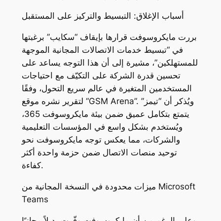
أسباب الإغلاق: التبسيط والتركيز على المستقبل
بررت مايكروسوفت قرارها بإيقاف “سكايب” برغبتها
في “تبسيط خدمات الاتصالات المجانية الموجهة
للمستهلكين”، مشيرة إلى أن هذا التوجه يساعد على
تحسين قدرة الشركة على التكيّف مع احتياجات
المستخدمين المتغيرة في عالم سريع التحول، وفقًا
لتقرير نشره موقع “GSM Arena”. ويُذكر أن “تيمز”
يتمتع بتكامل عميق ضمن بيئة مايكروسوفت 365،
ويُستخدم بشكل واسع في المؤسسات التعليمية
والشركات، مما يعكس توجه مايكروسوفت نحو
توحيد منصات الاتصال ضمن حزمة واحدة أكثر
كفاءة.
ميزات محدودة في النسخة المجانية من Microsoft
Teams
وعلى الرغم من أن مايكروسوفت وفّرت بديلاً مجانيًا