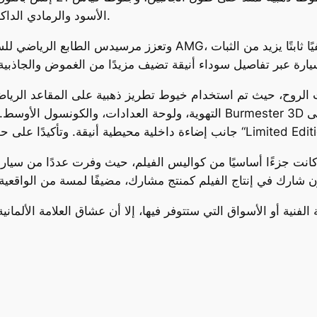
الأسود والرمادي الداكن، لتمنح السيارة طابعًا دراميًا وفخمًا في آنٍ واحد.
وتعزز مرسيدس الطابع الرياضي للسيارة من خلال حزمة ألياف الكربون ا
 الروح، حيث تم استخدام خيوط تطريز ذهبية على المقاعد الرياضي
التهوية، ولوحة العدادات، والكونسول الأوسط. كما توفر السيارة تجربة صو
 هذه النسخة، تحمل كل سيارة شارة تعريف “Limited Edition 1 of 52”.
جزءًا أساسيًا من كواليس الفيلم، حيث وفرت عددًا من سياراتها المميزة 
أو الأسواق التي ستتوفر فيها، إلا أن عشاق العلامة الألمانية ي