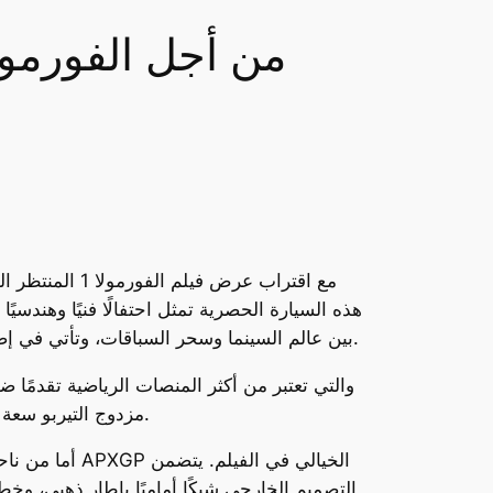
مرسيدس تطلق إصدارًا خاصًا من AMG GT من أجل الفور
مع اقتراب عرض
بين عالم السينما وسحر السباقات، وتأتي في إصدار محدود لا يتجاوز 52 سيارة فقط على مستوى العالم، لتصبح قطعة نادرة لهواة السيارات الفاخرة والأداء العالي.
نجد محرك V8 مزدوج التيربو سعة 4.0 لتر بقوة 585 حصانًا، مما يضمن تسارعًا مذهلًا وتجربة قيادة فائقة الأداء تليق بعالم الفورمولا 1.
أما من ناحية