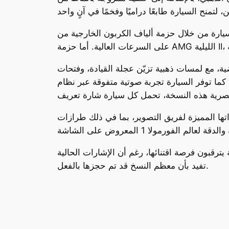
لخارجية من AMG، وحزمة الديناميكا الهوائية التي تضيف جناحًا خلفيًا ثابتًا يزيد من الثبات
ة، مع لمسات ذهبية تزيّن عجلة القيادة، وفتحات
تية متفوقة عبر نظام Burmester 3D الذي يضم 15 سماعة موزعة بشكل مدروس، إلى
لفريق التصوير، بما في ذلك طرازات SL، G-Class، وGT.
ترقبون فرصة اقتنائها، رغم أن الإشارات الحالية
تفيد بأن معظم النسخ قد تم حجزها بالفعل.