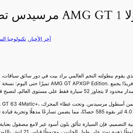
مولا 1
آخر الأخبار
, 
تكنولوجيا ال
 فيلم الفورمولا 1 المنتظر الذي يقوم ببطولته النجم العالمي براد بيت في دور
م
 التصميم، فإن السيارة تتألق بلون أسود غير لامع مصقول بعناية، وتزينها لمسات ذ
التصميم الخارجي شبكًا أماميًا