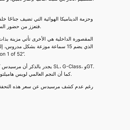
على السرعات العالية. أما حزمة AMG الليلية II، فتعزز من حضور السيارة عبر تفاصيل سوداء أنيقة تضيف مزيدًا من الغموض والجاذبية.
المقصورة الداخلية هي الأخرى تأتي مزينة بذات
جانب إضاءة داخلية محيطية أنيقة. وتأكيدًا على حصرية
يجدر بالذكر أن مرسيدس كانت 
كما أن النجم العالمي لويس هاميلتون شارك في إنتاج الفيلم كمنتج مشارك، مضيفًا لمسة من الواقعية والدقة لعالم الفورمولا 1 المعروض على الشاشة.
رغم عدم كشف مرسيدس عن سعر هذه التحفة الفنية 