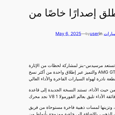
سيارات
in
user
—
May 6, 2025
by
 سائق سباقات، تستعد مرسيدس-بنز لمشاركة لحظات من الإثارة
والتميز عبر إطلاق واحدة من أكثر نسخ AMG GT تميزًا حتى اليوم: نسخة AMG GT APXGP Edition. هذه السيارة الحصرية تمثل احتفالًا فنيًا وهندسيًا فريدًا يجمع
ن حيث الأداء، تستند النسخة الجديدة إلى قاعدة GT 63 4Matic+، والتي تعتبر من أكثر المنصات الرياضية تقدمًا ضمن أسطول مرسيدس. وتحت غطاء المحرك،
هبية فاخرة مستوحاة من فريق APXGP الخيالي في الفيلم. يتضمن
 بإطار ذهبي، وخطوطًا ذهبية تمتد على طول الجانبين، وجنوطًا قياس 21 إنش باللون الذهبي، بالإضافة إلى خلفية ممزوجة بأنماط من