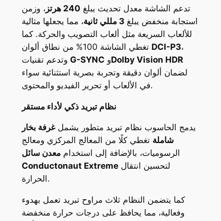
تدعم الشاشة معدل تحديث يبلغ
240 هرتز
، وزمن
استجابة منخفض يبلغ
3 مللي ثانية
، مما يجعلها مثالية
للألعاب السريعة مثل ألعاب التصويب والحركة. كما
،
DCI-P3
تغطي الشاشة 100% من نطاق ألوان
Dolby Vision HDR
و
G-SYNC
وتدعم تقنيات
لضمان ألوان دقيقة وتجربة بصرية استثنائية سواء
في الألعاب أو تحرير الفيديو والمحتوى.
نظام تبريد ذكي لأداء مستقر
يدمج الحاسوب نظام تبريد متطور يشمل
غرفة بخار
شاملة
تغطي كلًا من المعالج المركزي ومعالج
الرسوميات، بالإضافة إلى استخدام
معدن سائل
لتحسين انتقال
Conductonaut Extreme
الحرارة.
كما يتضمن النظام ثلاث مراوح تبريد تعمل بهدوء
وفعالية، مما يحافظ على درجات حرارة منخفضة