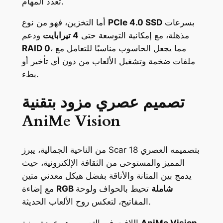
تعدد المهام.
بسرعات
PCIe 4.0 SSD
أما التخزين، فهو من نوع
مذهلة، مع إمكانية التوسعة حتى
4 تيرابايت
ودعم
، مما يجعل الحاسوب مناسبًا للتعامل مع
RAID 0
ملفات ضخمة وتشغيل الألعاب من دون أي تأخير أو
بطء.
تصميم عصري مزود بتقنية
AniMe Vision
من الناحية الجمالية، يبرز Scar 18 بتصميمه العصري
المميز والمستوحى من الثقافة الإلكترونية، حيث
يدمج بين المتانة والأناقة بفضل هيكل معدني متين
RGB شاملة
تحيط بالحواف ولوحة
مع إضاءة
المفاتيح، لتعكس روح الألعاب الحديثة.
AniMe Vision
اللافت في التصميم هو عودة ميزة