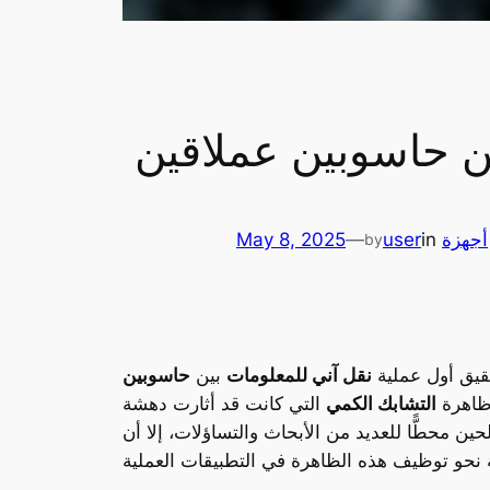
ن حاسوبين عملاقين
أجهزة
in
user
—
May 8, 2025
by
يق أول عملية
نقل آني للمعلومات
بين
حاسوبين
 ظاهرة
التشابك الكمي
التي كانت قد أثارت دهشة
ن محطًّا للعديد من الأبحاث والتساؤلات، إلا أن