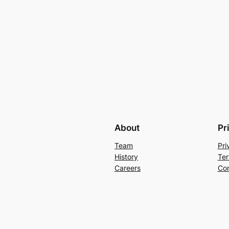
About
Pr
Team
Pri
History
Ter
Careers
Con