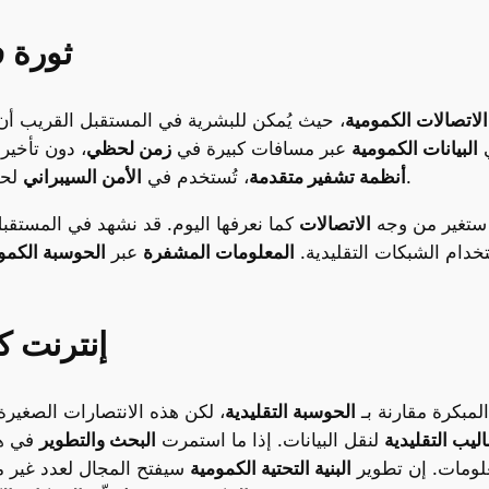
ثورة ف
الاتصالات الكمومية
، حيث يُمكن للبشرية في المستقبل القريب أ
ي
البيانات الكمومية
عبر مسافات كبيرة في
زمن لحظي
، دون تأخير 
لحماية البيانات من الهجمات الخارجية أو المهاجمين.
أنظمة تشفير متقدمة
، تُستخدم في
الأمن السيبراني
ا ستغير من وجه
الاتصالات
كما نعرفها اليوم. قد نشهد في المستقب
ستخدام الشبكات التقليدية.
المعلومات المشفرة
عبر
الحوسبة الكمو
إنترنت ك
لمبكرة مقارنة بـ
الحوسبة التقليدية
، لكن هذه الانتصارات الصغيرة 
اليب التقليدية
لنقل البيانات. إذا ما استمرت
البحث والتطوير
في هذ
لومات. إن تطوير
البنية التحتية الكمومية
سيفتح المجال لعدد غير 