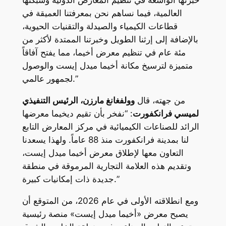
خبرتها الواسعة في تنظيم المعارض الدولية وشبكتها
العالمية، فيما نساهم نحن بمعرفتنا العميقة في
قطاعات الكيمياء والصيدلة والتقنيات الحيوية،
بالإضافة إلى إرثنا الطويل وخبرتنا الممتدة لأكثر من
مئة عام في تنظيم معرض أخيما، مما يفتح آفاقاً
متميزة لترسيخ مكانة أخيما ميدل إيست والوصول
لجمهور عالمي.”
من جهته، قال
وولفغانغ مارزن، الرئيس التنفيذي
لميسي فرانكفورت
: “نفخر بأن تقيم ديخيما معرضها
الرائد للصناعات الكيميائية في مركز المعارض التابع
لنا بمدينة فرانكفورت منذ 88 عاماً. ولهذا يسعدنا
التعاون معها لإطلاق معرض أخيما ميدل إيست،
وتقديم هذه العلامة التجارية المرموقة في منطقة
جديدة ذات إمكانيات كبيرة.”
ومع انطلاقته الأولى في عام 2026، من المتوقع أن
يصبح معرض «أخيما ميدل إيست» منصة رئيسية