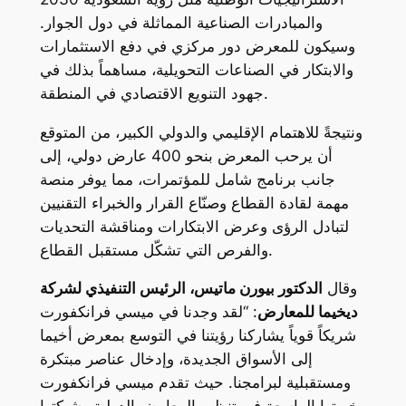
والمبادرات الصناعية المماثلة في دول الجوار.
وسيكون للمعرض دور مركزي في دفع الاستثمارات
والابتكار في الصناعات التحويلية، مساهماً بذلك في
جهود التنويع الاقتصادي في المنطقة.
ونتيجةً للاهتمام الإقليمي والدولي الكبير، من المتوقع
أن يرحب المعرض بنحو 400 عارض دولي، إلى
جانب برنامج شامل للمؤتمرات، مما يوفر منصة
مهمة لقادة القطاع وصنّاع القرار والخبراء التقنيين
لتبادل الرؤى وعرض الابتكارات ومناقشة التحديات
والفرص التي تشكّل مستقبل القطاع.
وقال
الدكتور بيورن ماتيس، الرئيس التنفيذي لشركة
ديخيما للمعارض
: “لقد وجدنا في ميسي فرانكفورت
شريكاً قوياً يشاركنا رؤيتنا في التوسع بمعرض أخيما
إلى الأسواق الجديدة، وإدخال عناصر مبتكرة
ومستقبلية لبرامجنا. حيث تقدم ميسي فرانكفورت