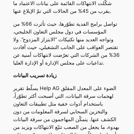
شكّلت الانتهاكات القائمة على بيانات الاعتماد ما
يقرب من 45% من الحالات التي تمّ الإبلاغ عنها.
تواصل برامج الفدية تطوّرها، حيث تأثرت 66% من
المؤسسات في دول مجلس التعاون الخليجي،
وتواجه العديد منها تكتيكات “الابتزاز المزدوج”. ولا
تقتصر العواقب على الجانب التشغيلي، حيث أفادت
36% من الشركات التي تعرّضت لانتهاكات أمنية عن
تداعيات على مجلس الإدارة أو الإدارة العليا.
زيادة تسريب البيانات
يسلّط تقرير Help AG الضوء على المعدل المقلق
لهجمات سرقة البيانات، التي أصبحت أكثر تطوّراً،
باستخدام أدوات خفية مثل تطبيقات التعاون
والتخزين السحابي لسرقة المعلومات من دون
الكشف عنها. يتمكّن المهاجمون من سرقة البيانات
بهدوء، ما يجعل من الصعب تتبّع الانتهاكات ويزيد من