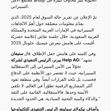
الحيوية يثير مخاوف كبيرة في أوساط مجتمع الأمن
السيبراني.
تمّ الإعلان عن تقرير حالة السوق لعام 2025، الذي
يقدّم معلومات متعمّقة حول أهمّ الاتّجاهات
السيبرانية في الإمارات العربية المتحدة والمملكة
العربية السعودية، خلال جلسة نقاش إعلامية حصريّة
أقيمت على هامش معرض جيسيك جلوبال 2025.
وفي كلمته على هامش حفل الإطلاق، قال
ستيفان
“نشهد
بيرنر، الرئيس التنفيذي لشركة Help AG:
تحوّلاً من الأمن السيبراني إلى الاستقلالية
السيبرانية، حيث لا تقتصر دور الأنظمة على الدفاع
فحسب، بل تتّخذ القرارات أيضاً. وفي منطقة تقود
أكثر المشاريع الرقمية تطوّراً في العالم، لا تكفي
الأتمتة وحدها. فالاستقلالية، القائمة على الثقة
والذكاء والبنية التحتية السيادية، هي الحدود الجديدة.”
وأضاف نيكولاي سولينغ، الرئيس التنفيذي للتكنولوجيا