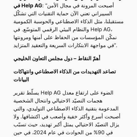
: “أصبحت المرونة في مجال الأمن
في Help AG
السيبراني تعني الآن حماية التقنيات التي تشكّل
مستقبلنا، مثل الذكاء الاصطناعي والحوسبة الكمومية
والنظام البيئي الرقمي المتوسّع. في Help AG،
نمكّن المؤسسات من الحفاظ على أمنها ومرونتها
في مواجهة الابتكارات السريعة والتعقيد المتزايد”.
أهمّ النقاط – دول مجلس التعاون الخليجي
تصاعد التهديدات من الذكاء الاصطناعي وانتهاكات
البيانات
يسلّط تقرير Help AG الضوء على ارتفاع معدل
هجمات التصيّد الاحتيالي وانتحال الشخصية
المدعومة بتقنية الذكاء الاصطناعي التوليدي، والتي
أصبحت أسرع وأكثر خفية وأصعب في اكتشافها. ولا
يزال التصيّد الاحتيالي يمثل أكبر تهديد، حيث تسبّب
في 90% من الحوادث في عام 2024، في حين