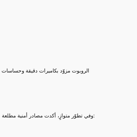
الروبوت مزوّد بكاميرات دقيقة وحساسات ذكي
في المهام المرورية. وتشمل هذه المهام:
وفي تطوّر متوازٍ، أكدت مصادر أمنية مطلعة 