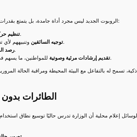
الروبوت الجديد ليس مجرد أداة جامدة، بل يتمتع بقدرات تقنية متقدمة تُمكّنه من أداء مهام متعددة تشمل:
عند التقاطعات والمداخل الحيوية.
تنظيم حرك
وتنبيههم لأي تغييرات مرورية أو وجود أعمال على الطريق.
توجيه السائقين
ومراقبة سلوك المركبات.
رصد الم
للمواطنين، ما يسهم في نشر الثقافة المرورية وتعزيز الوعي العام.
تقديم إرشادات مرئية وصوتية
ة، تسمح له بالتفاعل مع البيئة المحيطة ومراقبة الحالة المروري
الطائرات بدون 
لوسائل إعلام محلية أن الوزارة تدرس حاليًا توسيع نطاق استخدام
لتقييم الانسيابية.
تصوير حالة