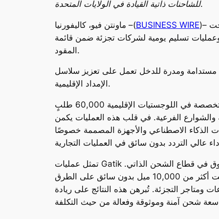
للشاحنات ذاتية القيادة في الولايات المتحدة.
)– أصبحت Gatik أول شركة في أمريكا الشمالية تشغل شاحنات ذاتية القيادة بالكامل في عمليات تجارية على نطاق
BUSINESS WIRE
ماونتن فيو، كاليفورنيا –(
6 مليون دولار، وعمليات تسليم يومية لشركات تجزئة ضمن قائمة Fortune 50 دون وجود سائق بشري أو مراقب سلامة خلف
المقود.
اتٍ مستدامة ومدرة للدخل تعمل على تعزيز سلاسل
الإمداد الإقليمية.
منذ إطلاق عمليات نقل البضائع فقط في منتصف عام 2025، أتمت الشركة الرائدة في مجال الشحن الذاتي والمتخصصة في اللوجستيات الإقليمية 60,000 طلبٍ
عية. في قلب هذه العمليات يكمن ™Gatik Driver، وهو نظام
يات الذكاء الاصطناعي والأجهزة المصممة خصوصًا
تمثل عمليات Gatik ذاتية القيادة بالكامل مزيجًا من النطاق الواسع، والمدى التشغيلي، والتشغيل التجاري المستدام بشكل غير مسبوق في قطاع الشحن الذاتي.
حتى الآن، سجلت الشركة أكثر من 2,000 ساعة من التشغيل بدون سائق عبر شبكات لوجستية متعددة، وأتمت أكثر من 10,000 ميل بدون سائق على الطرق
ع والمستودعات ومتاجر التجزئة. تُبرهن هذه النتائج على ريادة Gatik في