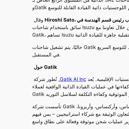
الذاتية من المستوى الرابع الخاص بـ SAE مع منصات شاحنات Isuzu متوسطة المهام. يدعم هذا التعاون عمليات Gatik الحالية ذاتية القيادة، بينما تواصل Isuzu
وقال
سائق باستخدام شاحنات Isuzu متوسطة المهام”. “يمثل هذا خطوةً مهمةً في جلب تقنيات القيادة الذاتية إلى عمليات اللوجستيات التجارية. من خلال تعاوننا مع
حاليًا، يتم تشغيل شاحنات Gatik ذاتية القيادة تجاريًا في أسواق متعددة تشمل تكساس، وأركنساس، وأريزونا، ونبراسكا، وأونتاريو في كندا، مع خطط للتوسع السريع
في المستقبل.
حول Gatik
حلول شحن ذاتي مدعومة بالذكاء الاصطناعي لشبكات اللوجستيات الإقليمية. يُعد Gatik Driver™ نظام ذكاء اصطناعي قابل للتوسع
.Gatik AI Inc
تُطور شركة
القيادة الذاتية الواقعية لعملاء Fortune 50، تعمل تقنية
تأسست شركة Gatik في عام 2017، ويتم تشغيل شاحناتها بدون سائق تجاريًا على الطرق العامة عبر أسواق متعددة، بما في ذلك تكساس، وأركنساس، وأريزونا،
تراتيجيين – بمن فيهم Isuzu Motors وNVIDIA وRyder – تمضي Gatik قدمًا