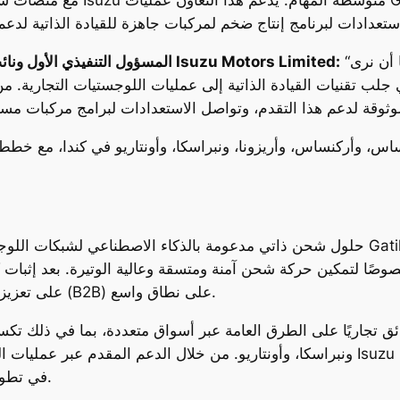
“يسرنا أن نرى Gatik تبدأ عمليات المستوى الرابع بدون
Hiroshi Sato، المسؤول التنفيذي الأول ونائب رئيس قسم الهندسة في Isuzu Motors Limited:
 لتمكين حركة شحن آمنة ومتسقة وعالية الوتيرة. بعد إثبات كفاءتها في عمليات 
Gatik على تعزيز الموثوقية وكفاءة التكلفة لسلاسل التوريد (B2B) على نطاق واسع.
ونبراسكا، وأونتاريو. من خلال الدعم المقدم عبر عمليات التعاون الوثيقة مع شركاء اس
في تطوير عمليات شحن موثوقة وفعالة على نطاق واسع.