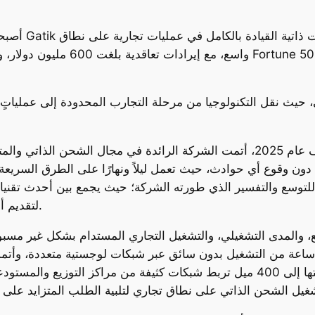
واسع، مع إيرادات تعاقدية بلغت 00
تي، حيث نقل التكنولوجيا من مرحلة التجارب المحدودة إلى عملي
ن وقوع أي حوادث، حيث تعمل ليلاً ونهارًا على الطرق السريعة والشوارع الفر
ابل للتوسع والتفسير الذي طورته الشركة؛ حيث يجمع بين أحدث تقن
لتقديم أداء عالي التردد بدون سائق في العمليات التجارية.
العامة في مسارات تصل مسافتها إلى 400 ميل تربط شبكات كثيفة من مراكز التوزي