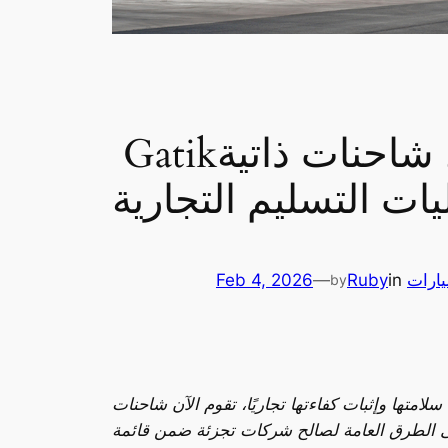
Gatikتصبح أول شركة في الولايات المتحدة تشغل شاحنات ذاتية
يارات
in
Ruby
—
Feb 4, 2026
by
ها تجاريًا، تقوم الآن شاحنات Gatik المخصصة لنقل البضائع فقط (بدون سائق أو مراقب سلامة) بإتمام عمليات تسليم يومية
 العامة لصالح شركات تجزئة ضمن قائمة Fortune 50 في ولايات تكساس وأركنساس وأريزونا؛ وهو ما يمثل أول تشغيل مستدام وواسع النطاق