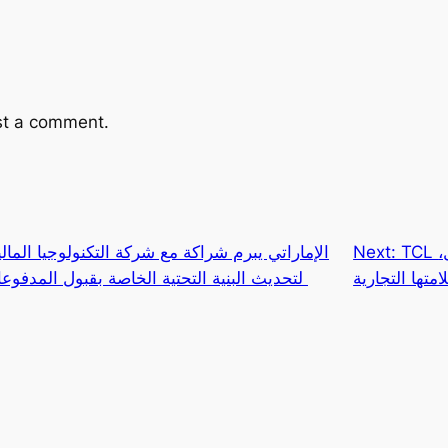
st a comment.
TCL تعزّز شراكتها مع نادي أرسنال،
Next:
امتها التجارية
العالمية Pine Labs لتحديث البنية التحتية الخاصة بقبول المدفوعات من التجار