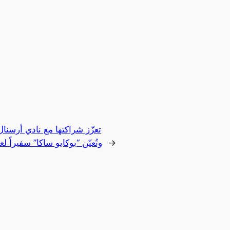
→
وتُعيّن “بوكايو ساكا” سفيراً لعل