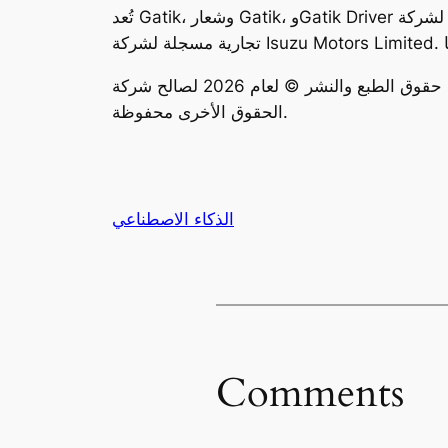
تُعد Gatik، وشعار Gatik، وGatik Driver علامات تجارية أو علامات تجارية مسجلة لشركة .Gatik AI Inc كما تُعد Isuzu وشعار Isuzu علامات تجارية أو علامات
حقوق الطبع والنشر © لعام 2026 لصالح شركة .Gatik AI Inc. يجوز إعادة إنتاج هذا المحتوى أو اقتباسه لأغراض تحريرية مع الإشارة المناسبة إلى Gatik. جميع
الحقوق الأخرى محفوظة.
الذكاء الاصطناعي
Comments