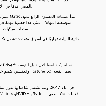
وGatik المضي قدمًا في الاستعدادات لبرنامج إنتاج ضخم لمركبات جاهزة للقيادة الذاتية لدعم اللوجستيات ذاتية القيادة القابلة للتوسع.
Gatik، تساهم Isuzu بمنصات مركبات موثوقة لدعم هذا التقدم، وتواصل الاستعدادات لبرامج مركبات مستقبلية جاهزة للقيادة الذاتية”.
والتفسير، صُمم خصوصًا