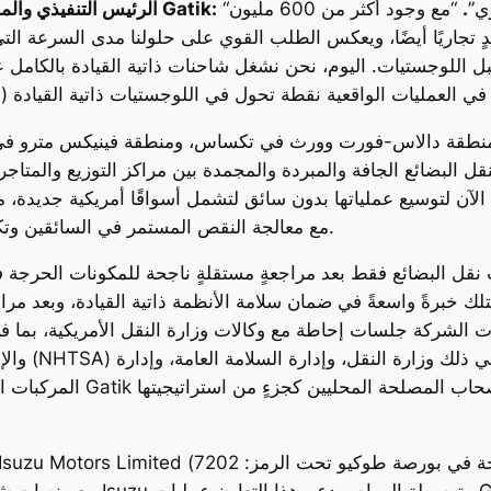
ي”
.
“مع وجود أكثر من 600 مليون
Gautam Narang، الرئيس التنفيذي والمؤسس المشارك لشركة Gatik:
بل اللوجستيات. اليوم، نحن نشغل شاحنات ذاتية القيادة بالكامل
ة دالاس-فورت وورث في تكساس، ومنطقة فينيكس مترو في أريزونا، وشمال غ
اعة تقريبًا، حيث تنقل البضائع الجافة والمبردة والمجمدة بين مراكز التوزيع
آن لتوسيع عملياتها بدون سائق لتشمل أسواقًا أمريكية جديدة، مم
مع معالجة النقص المستمر في السائقين وتكاليف التسليم من خلال أتمتة آمنة وقابلة للتطوير.
تلك خبرةً واسعةً في ضمان سلامة الأنظمة ذاتية القيادة، وبعد مر
شركة جلسات إحاطة مع وكالات وزارة النقل الأمريكية، بما في ذلك ال
والإدارة ا
المركبات الآلية في تكساس وأ