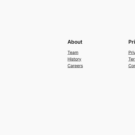
About
Pr
Team
Pri
History
Ter
Careers
Con