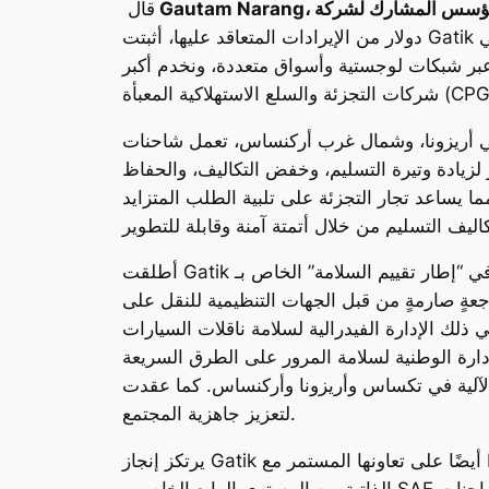
قال
دولار من الإيرادات المتعاقد عليها، أثبتت Gatik أن الشحن الذاتي ليس ممكنًا فحسب، بل هو مجدٍ تجاريًا أيضًا، ويعكس الطلب القوي على حلولنا مدى السرعة التي
 عبر شبكات لوجستية وأسواق متعددة، ونخدم أكبر
رب أركنساس، تعمل شاحنات Gatik التي يبلغ طولها 26
 والمتاجر لزيادة وتيرة التسليم، وخفض التكاليف، والحفاظ
ا يساعد تجار التجزئة على تلبية الطلب المتزايد
أطلقت Gatik عمليات نقل البضائع فقط بعد مراجعةٍ مستقلةٍ ناجحة للمكونات الحرجة في “إطار تقييم السلامة” الخاص بـ Gatik من قبل منظمات اختبار وتفتيش
اجعةٍ صارمةٍ من قبل الجهات التنظيمية للنقل على
إدارة الفيدرالية لسلامة ناقلات السيارات (FMCSA)
لوطنية لسلامة المرور على الطرق السريعة (NHTSA) قبل الإطلاق، ومع الوكالات الحكومية، بما في ذلك وزارة النقل، وإدارة السلامة العامة، وإدارة
ريزونا وأركنساس. كما عقدت Gatik دوراتٍ تدريبيةً للمستجيبين الأوائل وغيرهم من أصحاب المصلحة المحليين كجزءٍ من استراتيجيتها
لتعزيز جاهزية المجتمع.
يرتكز إنجاز Gatik أيضًا على تعاونها المستمر مع Isuzu Motors Limited (المدرجة في بورصة طوكيو تحت الرمز: 7202)، والذي بموجبه تدمج Gatik نظام القيادة