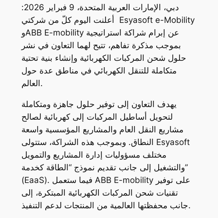
دبي، الإمارات العربية المتحدة، 9 فبراير 2026:
أعلنت اليوم كلّ من شركتي Esyasoft e-Mobility
وABB E-mobility عن إبرام شراكة استراتيجية
بموجب مذكرة تفاهم، تتيح لهما التعاون في نشر
حلول شحن المركبات الكهربائية وإنشاء بنية تحتية
متكاملة للتنقل الكهربائي في مناطق عدة حول
العالم.
يهدف التعاون إلى توفير حلول جاهزة ومتكاملة
لتحويل أساطيل المركبات إلى كهربائية لصالح
مشاريع النقل العام والمشاريع المؤسسية واسعة
النطاق. وبموجب هذه الشراكة، ستتولى Esyasoft
مختلف مسؤوليات إدارة المشاريع والتمويل
والتشغيل إلى جانب تقديم نموذج “الطاقة كخدمة”
(EaaS). فيما ستعمل ABB E-mobility على توفير
تقنيات شحن المركبات الكهربائية المبتكرة، إلى
جانب محفظتها العالمية من المنتجات لدعم التنفيذ.