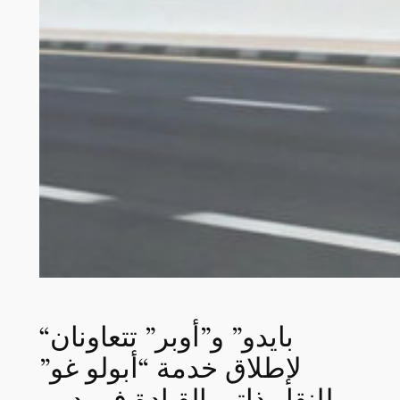
“بايدو” و”أوبر” تتعاونان
لإطلاق خدمة “أبولو غو”
للنقل ذاتي القيادة في دبي