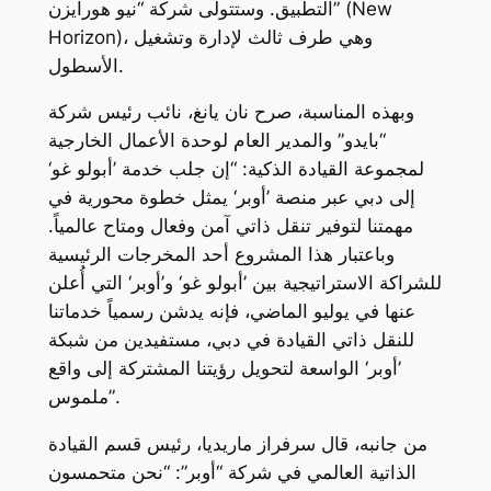
التطبيق. وستتولى شركة “نيو هورايزن” (New
Horizon)، وهي طرف ثالث لإدارة وتشغيل
الأسطول.
وبهذه المناسبة، صرح نان يانغ، نائب رئيس شركة
“بايدو” والمدير العام لوحدة الأعمال الخارجية
لمجموعة القيادة الذكية: “إن جلب خدمة ’أبولو غو‘
إلى دبي عبر منصة ’أوبر‘ يمثل خطوة محورية في
مهمتنا لتوفير تنقل ذاتي آمن وفعال ومتاح عالمياً.
وباعتبار هذا المشروع أحد المخرجات الرئيسية
للشراكة الاستراتيجية بين ’أبولو غو‘ و’أوبر‘ التي أُعلن
عنها في يوليو الماضي، فإنه يدشن رسمياً خدماتنا
للنقل ذاتي القيادة في دبي، مستفيدين من شبكة
’أوبر‘ الواسعة لتحويل رؤيتنا المشتركة إلى واقع
ملموس”.
من جانبه، قال سرفراز ماريديا، رئيس قسم القيادة
الذاتية العالمي في شركة “أوبر”: “نحن متحمسون