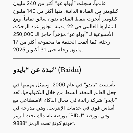
عالمياً، سجلت “أبولو غو” أكثر من 240 مليون
كيلومتر من القيادة الذاتية، منها أكثر من 140 مليون
كيلومتر أُنجزت بنمط القيادة بدون سائق تماماً. ومع
انتشارها العالمي في 22 مدينة، تجاوز عدد الرحلات
الأسبوعية لـ “أبولو غو” مؤخراً حاجز الـ 250,000
رحلة، كما أتمت الخدمة ما مجموعه أكثر من 17
مليون رحلة حتى 31 أكتوبر 2025.
نبذة عن “بايدو” (Baidu)
تأسست “بايدو” في عام 2000، وتتمثل مهمتها في
جعل العالم المعقد أبسط من خلال التكنولوجيا. تُعد
“بايدو” شركة رائدة في مجال الذكاء الاصطناعي مع
أساس قوي في خدمات الإنترنت، وهي مدرجة في
بورصة ناسداك تحت الرمز “BIDU” وفي بورصة
هونغ كونغ تحت الرمز “9888”.