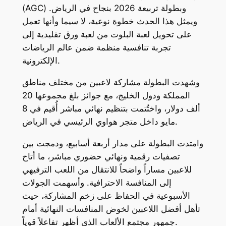
(AGC) وبطولة تربيعة 2026 بنجاح في الرياض.
ويمثل هذا الحدث خطوة نوعية، لا سيما وأنها تعمل
على تحويل لعبة البلوت من لعبة ورق تقليدية إلى
تجربة تنافسية منظمة ضمن عالم الرياضات
الإلكترونية.
وشهدت البطولة مشاركة لاعبين من مختلف مناطق
المملكة ودول الخليج، مع جوائز بلغ مجموعها 20
ألف دولار، واختُتمت بتنظيم نهائي مباشر أُقيم في 8
مايو داخل متجر هواوي الرئيسي في الرياض.
وامتدت البطولة على مدار أربعة أسابيع، ودمجت بين
تصفيات رقمية ونهائي حضوري مباشر، ما أتاح
للاعبين مساراً واضحاً للانتقال من اللعب الترفيهي
إلى المنافسة الاحترافية. وأسهمت الجولات
الأسبوعية في الحفاظ على زخم المشاركة، حيث
تأهل أفضل اللاعبين لخوض المنافسات النهائية أمام
جمهور مجتمع الألعاب الذي أظهر تفاعلاً قوياً.