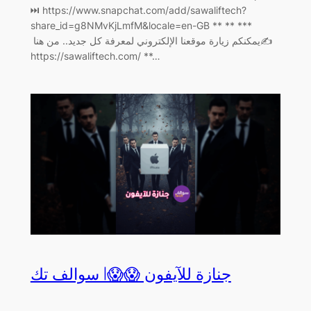
⏭ https://www.snapchat.com/add/sawaliftech?
share_id=g8NMvKjLmfM&locale=en-GB ** ** ***
يمكنكم زيارة موقعنا الإلكتروني لمعرفة كل جديد.. من هنا ‏✍️
https://sawaliftech.com/ **…
جنازة للآيفون 😱😱| سوالف تك