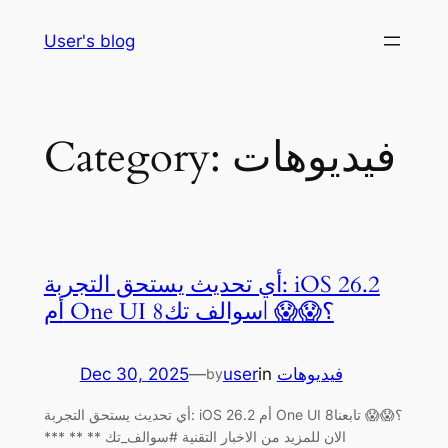
Skip
User's blog
to
content
Category:
فيديوهات
أي تحديث يستحق التجربة: iOS 26.2
أم One UI 8؟😱😱 |سوالف تك
Dec 30, 2025
—
user
in
فيديوهات
by
أي تحديث يستحق التجربة: iOS 26.2 أم One UI 8؟😱😱 تابعنا
الان للمزيد من الاخبار التقنية #سوالف_تك ** ** ***