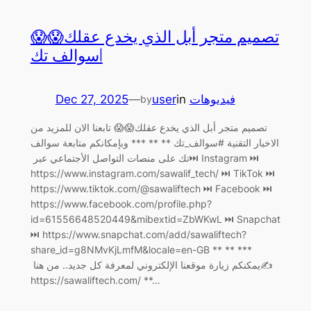
تصميم متجر أبل الذي يخدع عقلك😱😱
|سوالف تك
Dec 27, 2025
—
user
in
فيديوهات
by
تصميم متجر أبل الذي يخدع عقلك😱😱 تابعنا الان للمزيد من
الاخبار التقنية #سوالف_تك ** ** *** وبإمكانكم متابعة سوالف
تك على منصات التواصل الأجتماعي عبر ‏⏭ Instagram ⏭
https://www.instagram.com/sawalif_tech/ ‏⏭ TikTok ⏭
https://www.tiktok.com/@sawaliftech ‏⏭ Facebook ⏭
https://www.facebook.com/profile.php?
id=61556648520449&mibextid=ZbWKwL ‏⏭ Snapchat
⏭ https://www.snapchat.com/add/sawaliftech?
share_id=g8NMvKjLmfM&locale=en-GB ** ** ***
يمكنكم زيارة موقعنا الإلكتروني لمعرفة كل جديد.. من هنا ‏✍️
https://sawaliftech.com/ **…