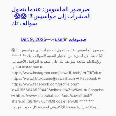
صرصور الجاسوس: عندما يتحول
الحشرات إلى جواسيس!!!! 😱😱 |
سوالف تك
Dec 9, 2025
—
user
in
فيديوهات
by
صرصور الجاسوس: عندما يتحول الحشرات إلى جواسيس!!!! 😱
😱 تابعنا الان للمزيد من الاخبار التقنية #سوالف_تك ** ** ***
وبإمكانكم متابعة سوالف تك على منصات التواصل الأجتماعي
عبر ‏⏭ Instagram ⏭
https://www.instagram.com/sawalif_tech/ ‏⏭ TikTok ⏭
https://www.tiktok.com/@sawaliftech ‏⏭ Facebook ⏭
https://www.facebook.com/profile.php?
id=61556648520449&mibextid=ZbWKwL ‏⏭ Snapchat
⏭ https://www.snapchat.com/add/sawaliftech?
share_id=g8NMvKjLmfM&locale=en-GB ** ** ***
يمكنكم زيارة موقعنا الإلكتروني لمعرفة كل جديد.. من هنا…