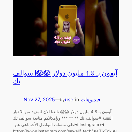
آيفون بـ 4.8 مليون دولار 😱😱| سوالف
تك
Nov 27, 2025
—
user
in
فيديوهات
by
آيفون بـ 4.8 مليون دولار 😱😱 تابعنا الان للمزيد من الاخبار
التقنية #سوالف_تك ** ** *** وبإمكانكم متابعة سوالف تك
على منصات التواصل الأجتماعي عبر ‏⏭ Instagram ⏭
https://www.instagram.com/sawalif_tech/ ‏⏭ TikTok ⏭