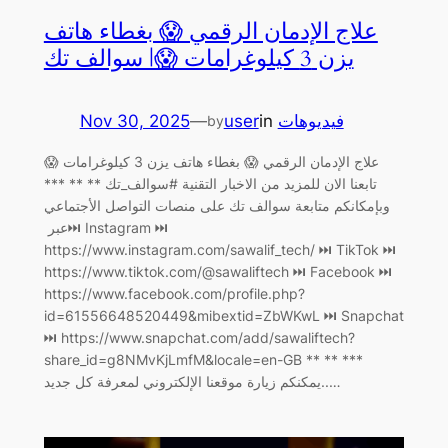
علاج الإدمان الرقمي 😱 بغطاء هاتف
يزن 3 كيلوغرامات 😱| سوالف تك
Nov 30, 2025
—
user
in
فيديوهات
by
علاج الإدمان الرقمي 😱 بغطاء هاتف يزن 3 كيلوغرامات 😱
تابعنا الان للمزيد من الاخبار التقنية #سوالف_تك ** ** ***
وبإمكانكم متابعة سوالف تك على منصات التواصل الأجتماعي
عبر ‏⏭ Instagram ⏭
https://www.instagram.com/sawalif_tech/ ‏⏭ TikTok ⏭
https://www.tiktok.com/@sawaliftech ‏⏭ Facebook ⏭
https://www.facebook.com/profile.php?
id=61556648520449&mibextid=ZbWKwL ‏⏭ Snapchat
⏭ https://www.snapchat.com/add/sawaliftech?
share_id=g8NMvKjLmfM&locale=en-GB ** ** ***
يمكنكم زيارة موقعنا الإلكتروني لمعرفة كل جديد..…