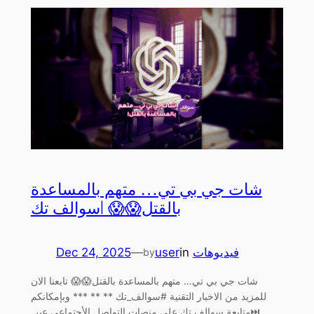
شات جي بي تي… متهم بالمساعدة
بالقتل😱😱 |سوالف تك
Dec 24, 2025
—
user
in
فيديوهات
by
شات جي بي تي… متهم بالمساعدة بالقتل😱😱 تابعنا الان
للمزيد من الاخبار التقنية #سوالف_تك ** ** *** وبإمكانكم
متابعة سوالف تك على منصات التواصل الأجتماعي عبر ‏⏭