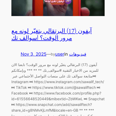
آيفون (17) البرتقالي يتغيّر لونه مع
مرور الوقت؟ |سوالف تك
Nov 3, 2025
—
user
in
فيديوهات
by
آيفون (17) البرتقالي يتغيّر لونه مع مرور الوقت؟ تابعنا الان
للمزيد من الاخبار التقنية #سوالف_تك ** ** *** وبإمكانكم
متابعة سوالف تك على منصات التواصل الأجتماعي عبر ‏⏭
Instagram ⏭ https://www.instagram.com/sawalif_tech/
Facebook ⏭ https://www.facebook.com/profile.php?
id=61556648520449&mibextid=ZbWKwL ‏⏭ Snapchat
⏭ https://www.snapchat.com/add/sawaliftech?
share_id=g8NMvKjLmfM&locale=en-GB ** ** ***
يمكنكم زيارة موقعنا الإلكتروني لمعرفة كل جديد.. من هنا…