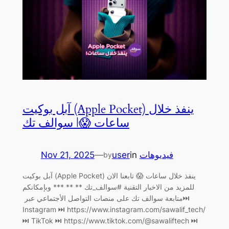
آبل بوكيت (Apple Pocket) ينفذ خلال
ساعات 😱| سوالف تك
Nov 21, 2025
—
user
in
فيديوهات
by
آبل بوكيت (Apple Pocket) ينفذ خلال ساعات 😱 تابعنا الان
للمزيد من الاخبار التقنية #سوالف_تك ** ** *** وبإمكانكم
متابعة سوالف تك على منصات التواصل الأجتماعي عبر ‏⏭
Instagram ⏭ https://www.instagram.com/sawalif_tech/