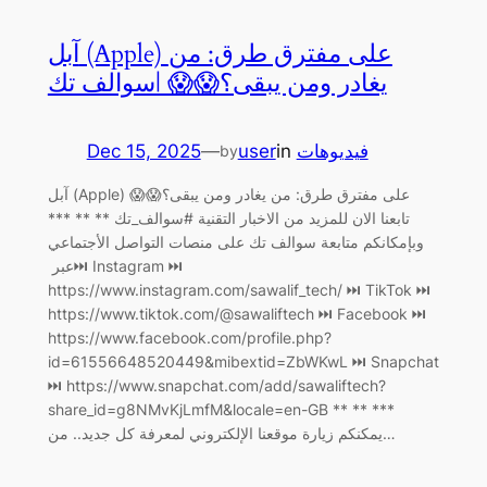
آبل (Apple) على مفترق طرق: من
يغادر ومن يبقى؟😱😱 |سوالف تك
Dec 15, 2025
—
user
in
فيديوهات
by
آبل (Apple) على مفترق طرق: من يغادر ومن يبقى؟😱😱
تابعنا الان للمزيد من الاخبار التقنية #سوالف_تك ** ** ***
وبإمكانكم متابعة سوالف تك على منصات التواصل الأجتماعي
عبر ‏⏭ Instagram ⏭
https://www.instagram.com/sawalif_tech/ ‏⏭ TikTok ⏭
https://www.tiktok.com/@sawaliftech ‏⏭ Facebook ⏭
https://www.facebook.com/profile.php?
id=61556648520449&mibextid=ZbWKwL ‏⏭ Snapchat
⏭ https://www.snapchat.com/add/sawaliftech?
share_id=g8NMvKjLmfM&locale=en-GB ** ** ***
يمكنكم زيارة موقعنا الإلكتروني لمعرفة كل جديد.. من…