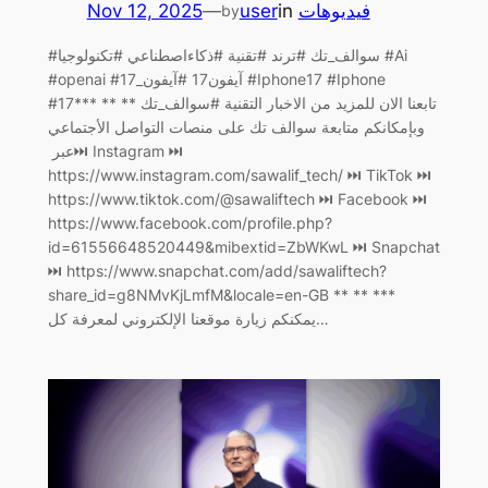
Nov 12, 2025
—
user
in
فيديوهات
by
#سوالف_تك #ترند #تقنية #ذكاءاصطناعي #تكنولوجيا #Ai
#openai #آيفون17 #آيفون_17 #Iphone17 #Iphone
#17تابعنا الان للمزيد من الاخبار التقنية #سوالف_تك ** ** ***
وبإمكانكم متابعة سوالف تك على منصات التواصل الأجتماعي
عبر ‏⏭ Instagram ⏭
https://www.instagram.com/sawalif_tech/ ‏⏭ TikTok ⏭
https://www.tiktok.com/@sawaliftech ‏⏭ Facebook ⏭
https://www.facebook.com/profile.php?
id=61556648520449&mibextid=ZbWKwL ‏⏭ Snapchat
⏭ https://www.snapchat.com/add/sawaliftech?
share_id=g8NMvKjLmfM&locale=en-GB ** ** ***
يمكنكم زيارة موقعنا الإلكتروني لمعرفة كل…