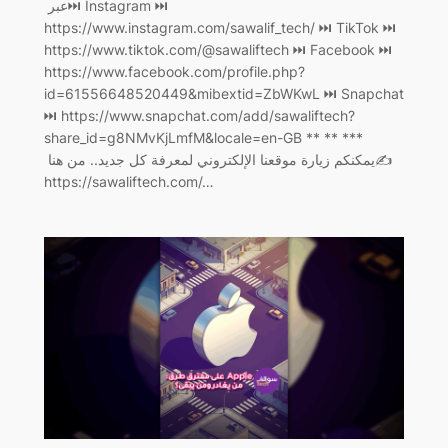
عبر ‏⏭ Instagram ⏭
https://www.instagram.com/sawalif_tech/ ‏⏭ TikTok ⏭
https://www.tiktok.com/@sawaliftech ‏⏭ Facebook ⏭
https://www.facebook.com/profile.php?
id=61556648520449&mibextid=ZbWKwL ‏⏭ Snapchat
⏭ https://www.snapchat.com/add/sawaliftech?
share_id=g8NMvKjLmfM&locale=en-GB ** ** ***
يمكنكم زيارة موقعنا الإلكتروني لمعرفة كل جديد.. من هنا ‏✍️
https://sawaliftech.com/…