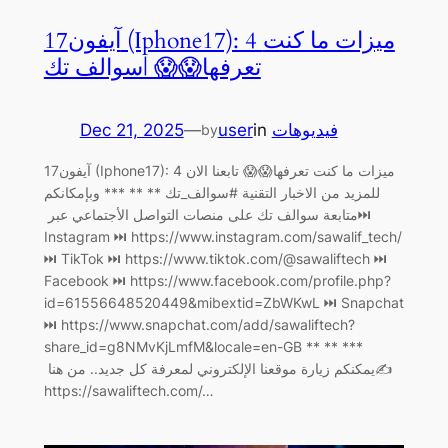
آيفون17 (Iphone17): 4 ميزات ما كنت
تعرفها😱😱 |سوالف تك
Dec 21, 2025
—
user
in
فيديوهات
by
آيفون17 (Iphone17): 4 ميزات ما كنت تعرفها😱😱 تابعنا الان
للمزيد من الاخبار التقنية #سوالف_تك ** ** *** وبإمكانكم
متابعة سوالف تك على منصات التواصل الأجتماعي عبر ‏⏭
Instagram ⏭ https://www.instagram.com/sawalif_tech/
Facebook ⏭ https://www.facebook.com/profile.php?
id=61556648520449&mibextid=ZbWKwL ‏⏭ Snapchat
⏭ https://www.snapchat.com/add/sawaliftech?
share_id=g8NMvKjLmfM&locale=en-GB ** ** ***
يمكنكم زيارة موقعنا الإلكتروني لمعرفة كل جديد.. من هنا ‏✍️
https://sawaliftech.com/…