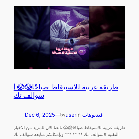
طريقة غريبة للاستيقاظ صباحًا😱😱 |
سوالف تك
Dec 6, 2025
—
user
in
فيديوهات
by
طريقة غريبة للاستيقاظ صباحًا😱😱 تابعنا الان للمزيد من الاخبار
التقنية #سوالف_تك ** ** *** وبإمكانكم متابعة سوالف تك