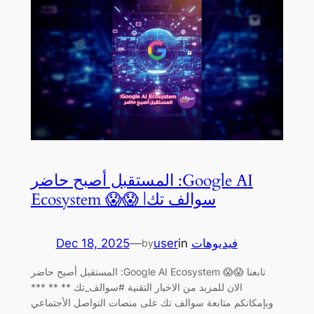
المستقبل أصبح حاضر :Google AI
Ecosystem 😱😱 |سوالف تك
Dec 18, 2025
—
user
in
فيديوهات
by
المستقبل أصبح حاضر :Google AI Ecosystem 😱😱 تابعنا
الان للمزيد من الاخبار التقنية #سوالف_تك ** ** ***
وبإمكانكم متابعة سوالف تك على منصات التواصل الأجتماعي