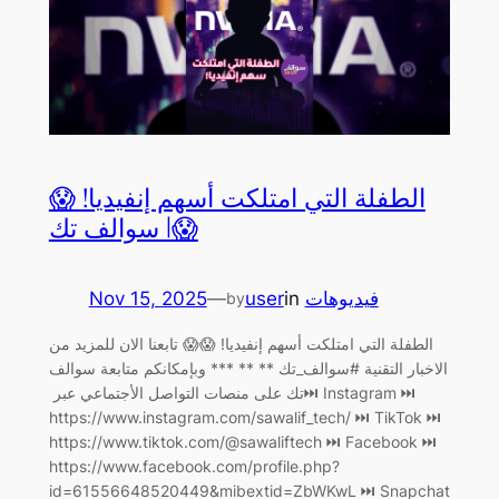
الطفلة التي امتلكت أسهم إنفيديا! 😱
😱| سوالف تك
Nov 15, 2025
—
user
in
فيديوهات
by
الطفلة التي امتلكت أسهم إنفيديا! 😱😱 تابعنا الان للمزيد من
الاخبار التقنية #سوالف_تك ** ** *** وبإمكانكم متابعة سوالف
تك على منصات التواصل الأجتماعي عبر ‏⏭ Instagram ⏭
https://www.instagram.com/sawalif_tech/ ‏⏭ TikTok ⏭
https://www.tiktok.com/@sawaliftech ‏⏭ Facebook ⏭
https://www.facebook.com/profile.php?
id=61556648520449&mibextid=ZbWKwL ‏⏭ Snapchat