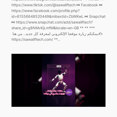
https://www.tiktok.com/@sawaliftech ‏⏭ Facebook ⏭
https://www.facebook.com/profile.php?
id=61556648520449&mibextid=ZbWKwL ‏⏭ Snapchat
⏭ https://www.snapchat.com/add/sawaliftech?
share_id=g8NMvKjLmfM&locale=en-GB ** ** ***
يمكنكم زيارة موقعنا الإلكتروني لمعرفة كل جديد.. من هنا ‏✍️
https://sawaliftech.com/ **…