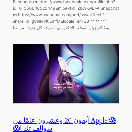
Facebook ⏭ https://www.facebook.com/profile.php?
id=61556648520449&mibextid=ZbWKwL ‏⏭ Snapchat
⏭ https://www.snapchat.com/add/sawaliftech?
share_id=g8NMvKjLmfM&locale=en-GB ** ** ***
يمكنكم زيارة موقعنا الإلكتروني لمعرفة كل جديد.. من هنا…
آيفون 20 وعشرون عامًا من Apple!😱
😱| سوالف تك