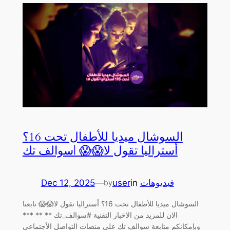
السوشال ميديا للأطفال تحت 16؟
أستراليا تقول لا😱😱 |سوالف تك
Dec 12, 2025
—
user
in
فيديوهات
by
السوشال ميديا للأطفال تحت 16؟ أستراليا تقول لا😱😱 تابعنا
الان للمزيد من الاخبار التقنية #سوالف_تك ** ** ***
وبإمكانكم متابعة سوالف تك على منصات التواصل الأجتماعي