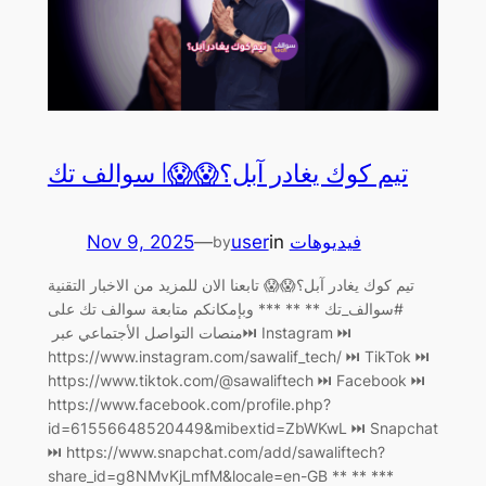
تيم كوك يغادر آبل؟😱😱| سوالف تك
Nov 9, 2025
—
user
in
فيديوهات
by
تيم كوك يغادر آبل؟😱😱 تابعنا الان للمزيد من الاخبار التقنية
#سوالف_تك ** ** *** وبإمكانكم متابعة سوالف تك على
منصات التواصل الأجتماعي عبر ‏⏭ Instagram ⏭
https://www.instagram.com/sawalif_tech/ ‏⏭ TikTok ⏭
https://www.tiktok.com/@sawaliftech ‏⏭ Facebook ⏭
https://www.facebook.com/profile.php?
id=61556648520449&mibextid=ZbWKwL ‏⏭ Snapchat
⏭ https://www.snapchat.com/add/sawaliftech?
share_id=g8NMvKjLmfM&locale=en-GB ** ** ***