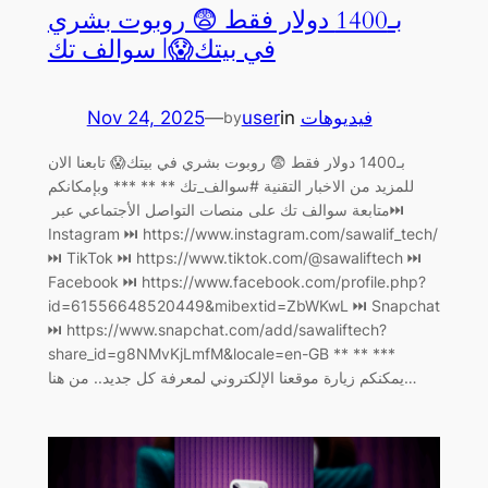
بـ1400 دولار فقط 😨 روبوت بشري
في بيتك😱| سوالف تك
Nov 24, 2025
—
user
in
فيديوهات
by
بـ1400 دولار فقط 😨 روبوت بشري في بيتك😱 تابعنا الان
للمزيد من الاخبار التقنية #سوالف_تك ** ** *** وبإمكانكم
متابعة سوالف تك على منصات التواصل الأجتماعي عبر ‏⏭
Instagram ⏭ https://www.instagram.com/sawalif_tech/
Facebook ⏭ https://www.facebook.com/profile.php?
id=61556648520449&mibextid=ZbWKwL ‏⏭ Snapchat
⏭ https://www.snapchat.com/add/sawaliftech?
share_id=g8NMvKjLmfM&locale=en-GB ** ** ***
يمكنكم زيارة موقعنا الإلكتروني لمعرفة كل جديد.. من هنا…