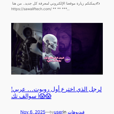
يمكنكم زيارة موقعنا الإلكتروني لمعرفة كل جديد.. من هنا ‏✍️
https://sawaliftech.com/ ** ** ***…
لرجل الذي اخترع أول روبوت… عربي!
😱😱| سوالف تك
Nov 6, 2025
—
user
in
فيديوهات
by