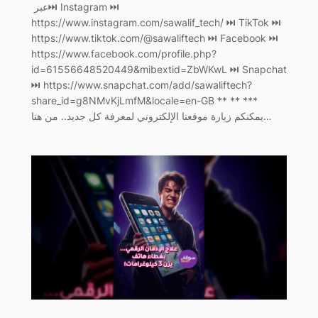
عبر ‏⏭ Instagram ⏭
https://www.instagram.com/sawalif_tech/ ‏⏭ TikTok ⏭
https://www.tiktok.com/@sawaliftech ‏⏭ Facebook ⏭
https://www.facebook.com/profile.php?
id=61556648520449&mibextid=ZbWKwL ‏⏭ Snapchat
⏭ https://www.snapchat.com/add/sawaliftech?
share_id=g8NMvKjLmfM&locale=en-GB ** ** ***
يمكنكم زيارة موقعنا الإلكتروني لمعرفة كل جديد.. من هنا…