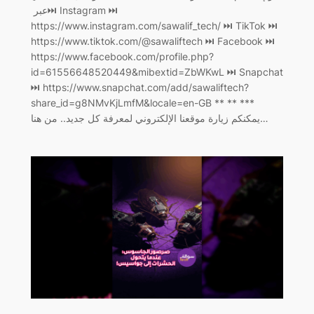
عبر ‏⏭ Instagram ⏭
https://www.instagram.com/sawalif_tech/ ‏⏭ TikTok ⏭
https://www.tiktok.com/@sawaliftech ‏⏭ Facebook ⏭
https://www.facebook.com/profile.php?
id=61556648520449&mibextid=ZbWKwL ‏⏭ Snapchat
⏭ https://www.snapchat.com/add/sawaliftech?
share_id=g8NMvKjLmfM&locale=en-GB ** ** ***
يمكنكم زيارة موقعنا الإلكتروني لمعرفة كل جديد.. من هنا…