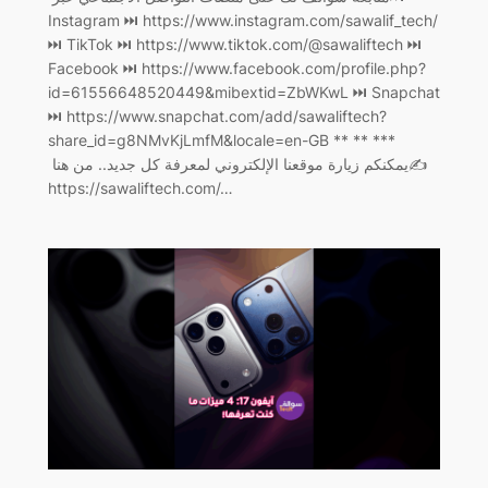
Instagram ⏭ https://www.instagram.com/sawalif_tech/
Facebook ⏭ https://www.facebook.com/profile.php?
id=61556648520449&mibextid=ZbWKwL ‏⏭ Snapchat
⏭ https://www.snapchat.com/add/sawaliftech?
share_id=g8NMvKjLmfM&locale=en-GB ** ** ***
يمكنكم زيارة موقعنا الإلكتروني لمعرفة كل جديد.. من هنا ‏✍️
https://sawaliftech.com/…