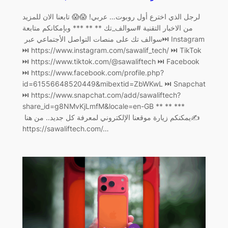
لرجل الذي اخترع أول روبوت… عربي! 😱😱 تابعنا الان للمزيد
من الاخبار التقنية #سوالف_تك ** ** *** وبإمكانكم متابعة
سوالف تك على منصات التواصل الأجتماعي عبر ‏⏭ Instagram
⏭ https://www.instagram.com/sawalif_tech/ ‏⏭ TikTok
⏭ https://www.tiktok.com/@sawaliftech ‏⏭ Facebook
⏭ https://www.facebook.com/profile.php?
id=61556648520449&mibextid=ZbWKwL ‏⏭ Snapchat
⏭ https://www.snapchat.com/add/sawaliftech?
share_id=g8NMvKjLmfM&locale=en-GB ** ** ***
يمكنكم زيارة موقعنا الإلكتروني لمعرفة كل جديد.. من هنا ‏✍️
https://sawaliftech.com/…