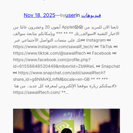
Nov 18, 2025
—
user
in
فيديوهات
by
آيفون 20 وعشرون عامًا من Apple!😱😱 تابعنا الان للمزيد من
الاخبار التقنية #سوالف_تك ** ** *** وبإمكانكم متابعة سوالف
تك على منصات التواصل الأجتماعي عبر ‏⏭ Instagram ⏭
https://www.instagram.com/sawalif_tech/ ‏⏭ TikTok ⏭
https://www.tiktok.com/@sawaliftech ‏⏭ Facebook ⏭
https://www.facebook.com/profile.php?
id=61556648520449&mibextid=ZbWKwL ‏⏭ Snapchat
⏭ https://www.snapchat.com/add/sawaliftech?
share_id=g8NMvKjLmfM&locale=en-GB ** ** ***
يمكنكم زيارة موقعنا الإلكتروني لمعرفة كل جديد.. من هنا ‏✍️
https://sawaliftech.com/ **…