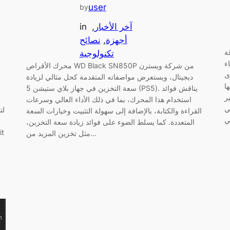
user
by
آخر الأخبار
, 
in
أجهزة
, 
نصائح
ة
تكنولوجية
ء
محرك الأقراص WD Black SN850P من شركة ويسترن
ى
ديجيتال، ويستعرض مواصفاته المتقدمة كحل مثالي لزيادة
ا
سعة التخزين في جهاز بلاي ستيشن 5 (PS5). يناقش فوائد
ر
استخدام هذا المحرك، بما في ذلك الأداء العالي وسرعات
ي
لت
القراءة والكتابة، بالإضافة إلى سهولة التثبيت وخيارات السعة
ي
المتعددة. كما يسلط الضوء على فوائد زيادة سعة التخزين،
مثل تخزين المزيد من…