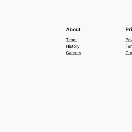
About
Pr
Team
Pri
History
Ter
Careers
Con