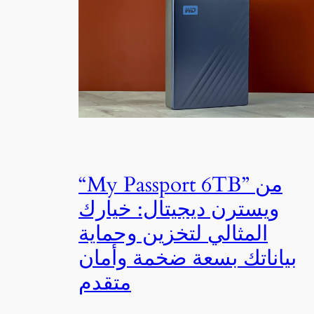
“My Passport 6TB” من
ويسترن ديجيتال: خيارك
المثالي لتخزين وحماية
بياناتك بسعة ضخمة وأمان
متقدم