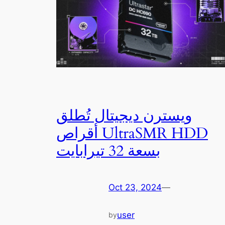
ويسترن ديجيتال تُطلق
أقراص UltraSMR HDD
بسعة 32 تيرابايت
Oct 23, 2024
—
user
by